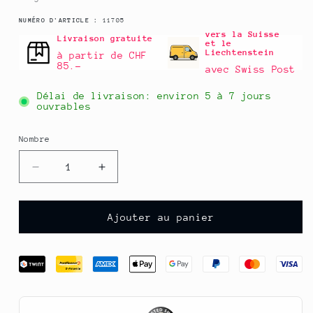
SKU
NUMÉRO D'ARTICLE :
11705
:
vers la Suisse
Livraison gratuite
et le
Liechtenstein
à partir de CHF
85.–
avec Swiss Post
Délai de livraison: environ
5 à 7 jours
ouvrables
Nombre
Nombre
Réduire
Augmente
la
la
quantité
quantité
pour
pour
Ajouter au panier
Nougat
Nougat
aux
aux
noix,
noix,
couche
clair/foncé
claire/foncée,
en
couche
couches,