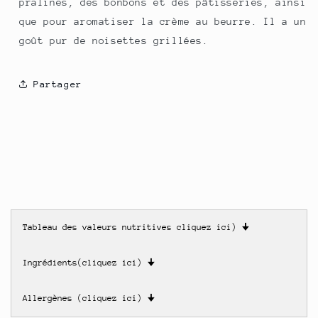
pralines, des bonbons et des pâtisseries, ainsi
que pour aromatiser la crème au beurre. Il a un
goût pur de noisettes grillées.
Partager
Tableau des valeurs nutritives cliquez ici)
🠋
Ingrédients(cliquez ici)
🠋
Allergènes (cliquez ici)
🠋