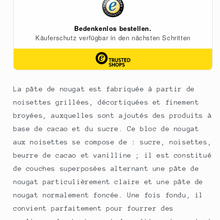
de
Nougat
nougat,
en
2,5
couches,
kg
2,5
kg
La pâte de nougat est fabriquée à partir de
noisettes grillées, décortiquées et finement
broyées, auxquelles sont ajoutés des produits à
base de cacao et du sucre. Ce bloc de nougat
aux noisettes se compose de : sucre, noisettes,
beurre de cacao et vanilline ; il est constitué
de couches superposées alternant une pâte de
nougat particulièrement claire et une pâte de
nougat normalement foncée. Une fois fondu, il
convient parfaitement pour fourrer des