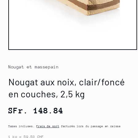
Ouvrir
le
fichier
multimédia
Nougat et massepain
1
dans
Nougat aux noix, clair/foncé
une
fenêtre
modale
en couches, 2,5 kg
Prix
SFr. 148.84
normal
Taxes incluses.
Frais de port
facturés lors du passage en caisse
1 kg = 59.53 CHF