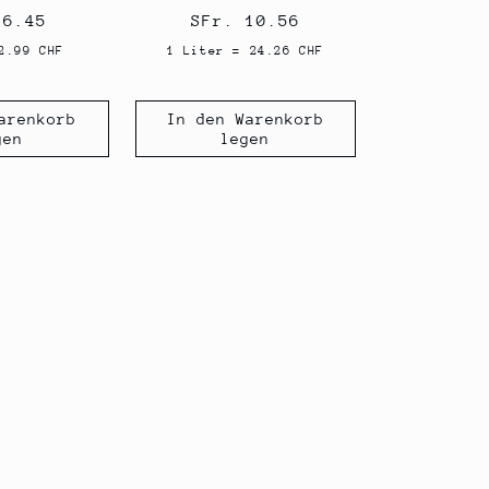
aler
 6.45
Normaler
SFr. 10.56
s
Preis
2.99 CHF
1 Liter = 24.26 CHF
arenkorb
In den Warenkorb
gen
legen