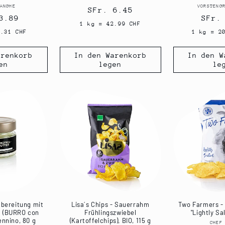
ANGHE
Anbieter:
VORSTENG
Normaler
SFr. 6.45
ler
3.89
Norm
SFr.
Preis
1 kg = 42.99 CHF
Prei
6.31 CHF
1 kg = 2
arenkorb
In den Warenkorb
In den W
en
legen
le
ubereitung mit
Lisa´s Chips - Sauerrahm
Two Farmers - 
l (BURRO con
Frühlingszwiebel
"Lightly Sa
ennino, 80 g
(Kartoffelchips), BIO, 115 g
CHEF