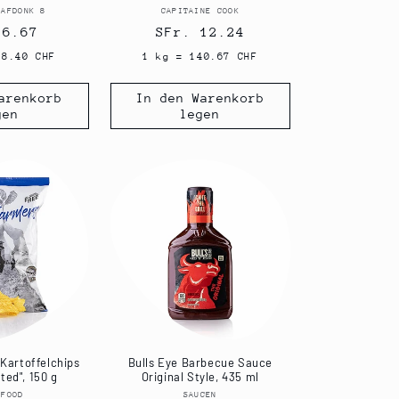
RAFDONK 8
Anbieter:
CAPITAINE COOK
Anbieter:
aler
 6.67
Normaler
SFr. 12.24
s
Preis
08.40 CHF
1 kg = 140.67 CHF
arenkorb
In den Warenkorb
gen
legen
Kartoffelchips
Bulls Eye Barbecue Sauce
lted", 150 g
Original Style, 435 ml
 FOOD
Anbieter:
SAUCEN
Anbieter: