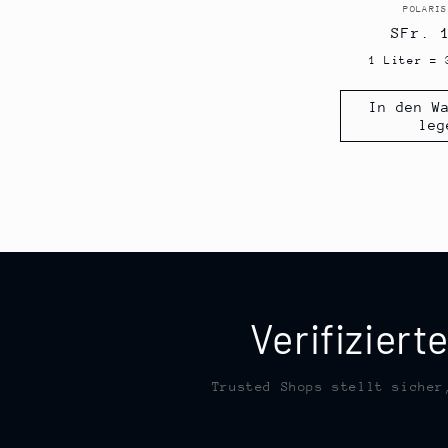
POLARIS
t
Norma
SFr. 
)
Preis
1 Liter = 
In den W
leg
Verifizier
Trusted Shops stellt sicher