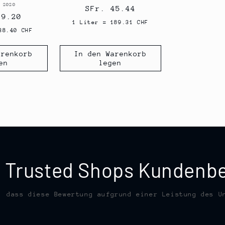
 2020
Anbieter:
Normaler
SFr. 45.44
ler
19.20
Preis
1 Liter = 189.31 CHF
38.40 CHF
arenkorb
In den Warenkorb
en
legen
te Trusted Shops Kunden
, dass diese Bewertung aufgrund einer Leistung des U