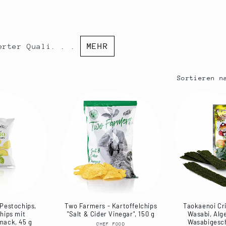
MEHR
ierter Quali. . .
Sortieren n
Pestochips,
Two Farmers - Kartoffelchips
Taokaenoi Cr
hips mit
"Salt & Cider Vinegar", 150 g
Wasabi, Alg
mack, 45 g
Wasabigesc
CHEF FOOD
Anbieter: