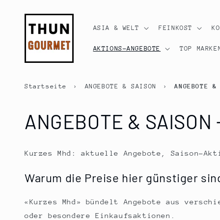
Direkt
zum
Inhalt
ASIA & WELT
FEINKOST
K
AKTIONS-ANGEBOTE
TOP MARKE
Startseite
›
ANGEBOTE & SAISON
›
ANGEBOTE &
K
ANGEBOTE & SAISON 
a
Kurzes Mhd: aktuelle Angebote, Saison-Akt
t
Warum die Preise hier günstiger sin
e
«Kurzes Mhd» bündelt Angebote aus verschi
oder besondere Einkaufsaktionen.