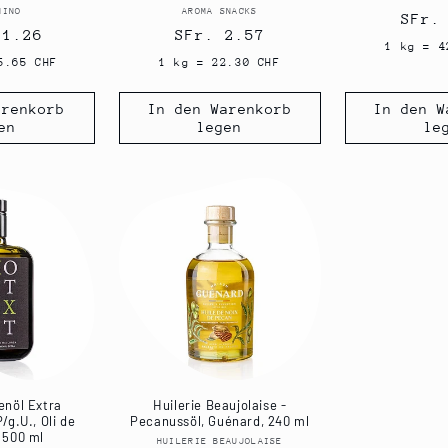
NINO
Anbieter:
AROMA SNACKS
Anbieter:
Norm
SFr.
ler
21.26
Normaler
SFr. 2.57
Prei
1 kg = 4
Preis
5.65 CHF
1 kg = 22.30 CHF
arenkorb
In den Warenkorb
In den W
en
legen
le
enöl Extra
Huilerie Beaujolaise -
g.U., Oli de
Pecanussöl, Guénard, 240 ml
 500 ml
HUILERIE BEAUJOLAISE
Anbieter: