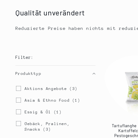
g
Qualität unverändert
o
Reduzierte Preise haben nichts mit reduz
r
i
Filter:
e
Produkttyp
:
Produkttyp
A
Aktions Angebote
(3)
k
t
A
Asia & Ethno Food
(1)
i
s
o
i
E
Essig & Öl
(1)
n
a
s
s
&
s
G
Gebäck, Pralinen,
Tartuflanghe 
A
E
i
e
Snacks
(3)
Kartoffelc
n
t
g
b
Pestogesch