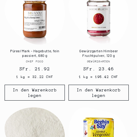
Püree/Mark - Hagebutte, fein
Gewürzgarten Himbeer
passiert, 680 g
Fruchtpulver, 120 g
CHEF FOOD
Anbieter:
GEWÜRZGARTEN
Anbieter:
Normaler
SFr. 21.92
Normaler
SFr. 23.46
Preis
Preis
1 kg = 32.22 CHF
1 kg = 195.42 CHF
In den Warenkorb
In den Warenkorb
legen
legen