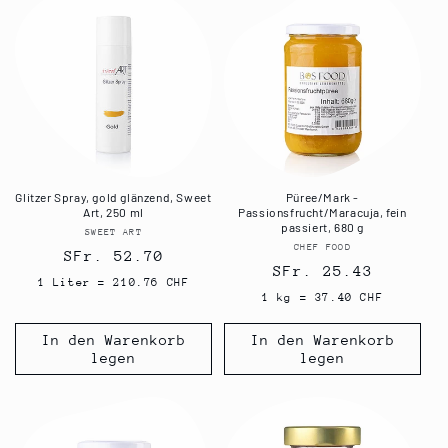
Glitzer Spray, gold glänzend, Sweet
Püree/Mark -
Art, 250 ml
Passionsfrucht/Maracuja, fein
passiert, 680 g
SWEET ART
Anbieter:
CHEF FOOD
Anbieter:
Normaler
SFr. 52.70
Normaler
SFr. 25.43
Preis
1 Liter = 210.76 CHF
Preis
1 kg = 37.40 CHF
In den Warenkorb
In den Warenkorb
legen
legen