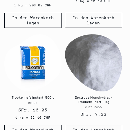
Preis
1 kg = 16.12 CHF
Preis
1 kg = 203.82 CHF
In den Warenkorb
In den Warenkorb
legen
legen
Trockenhefe instant, 500 g
Dextrose Monohydrat -
Traubenzucker, 1 kg
MEHLE
Anbieter:
CHEF FOOD
Anbieter:
Normaler
SFr. 16.05
Normaler
SFr. 7.33
Preis
1 kg = 32.10 CHF
Preis