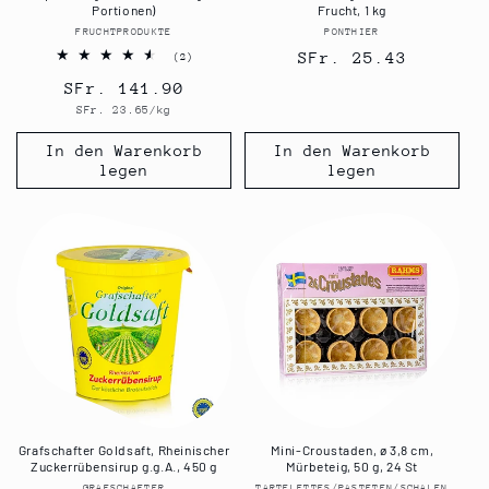
Portionen)
Frucht, 1 kg
FRUCHTPRODUKTE
Anbieter:
PONTHIER
Anbieter:
Normaler
SFr. 25.43
2
(2)
Bewertungen
Preis
Normaler
SFr. 141.90
insgesamt
Grundpreis
SFr. 23.65/kg
Preis
In den Warenkorb
In den Warenkorb
legen
legen
Grafschafter Goldsaft, Rheinischer
Mini-Croustaden, ø 3,8 cm,
Zuckerrübensirup g.g.A., 450 g
Mürbeteig, 50 g, 24 St
GRAFSCHAFTER
TARTELETTES/PASTETEN/SCHALEN