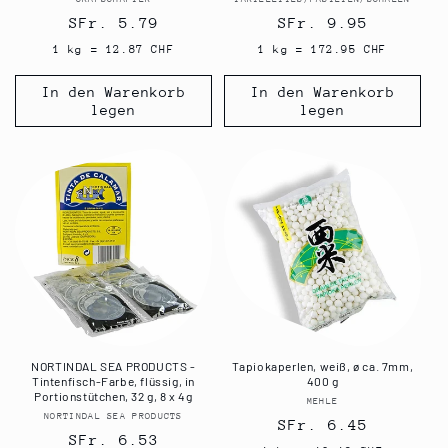
Anbieter:
Anbieter:
Normaler
SFr. 5.79
Normaler
SFr. 9.95
Preis
Preis
1 kg = 12.87 CHF
1 kg = 172.95 CHF
In den Warenkorb
In den Warenkorb
legen
legen
NORTINDAL SEA PRODUCTS -
Tapiokaperlen, weiß, ø ca. 7mm,
Tintenfisch-Farbe, flüssig, in
400 g
Portionstütchen, 32 g, 8 x 4g
MEHLE
Anbieter:
NORTINDAL SEA PRODUCTS
Anbieter:
Normaler
SFr. 6.45
Normaler
SFr. 6.53