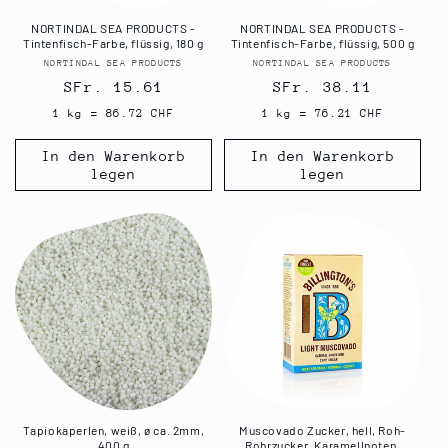
NORTINDAL SEA PRODUCTS -
NORTINDAL SEA PRODUCTS -
Tintenfisch-Farbe, flüssig, 180 g
Tintenfisch-Farbe, flüssig, 500 g
NORTINDAL SEA PRODUCTS
Anbieter:
NORTINDAL SEA PRODUCTS
Anbieter:
Normaler
SFr. 15.61
Normaler
SFr. 38.11
Preis
Preis
1 kg = 86.72 CHF
1 kg = 76.21 CHF
In den Warenkorb
In den Warenkorb
legen
legen
Tapiokaperlen, weiß, ø ca. 2mm,
Muscovado Zucker, hell, Roh-
400 g
Rohrzucker, Karamellnoten,