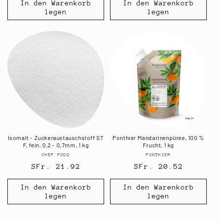
In den Warenkorb
In den Warenkorb
legen
legen
Isomalt - Zuckeraustauschstoff ST
Ponthier Mandarinenpüree, 100 %
F, fein, 0,2 - 0,7mm, 1 kg
Frucht, 1 kg
CHEF FOOD
Anbieter:
PONTHIER
Anbieter:
Normaler
SFr. 21.92
Normaler
SFr. 20.52
Preis
Preis
In den Warenkorb
In den Warenkorb
legen
legen