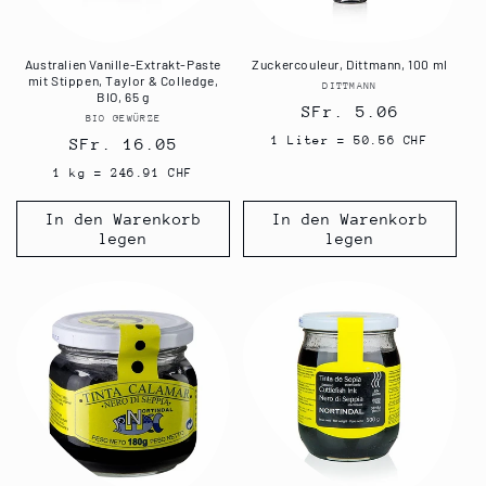
Australien Vanille-Extrakt-Paste
Zuckercouleur, Dittmann, 100 ml
mit Stippen, Taylor & Colledge,
DITTMANN
Anbieter:
BIO, 65 g
Normaler
SFr. 5.06
BIO GEWÜRZE
Anbieter:
Preis
1 Liter = 50.56 CHF
Normaler
SFr. 16.05
Preis
1 kg = 246.91 CHF
In den Warenkorb
In den Warenkorb
legen
legen