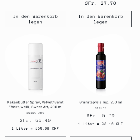
Normaler
SFr. 27.78
Preis
Preis
In den Warenkorb
In den Warenkorb
legen
legen
Kakaobutter Spray, Velvet/Samt
Granatapfelsirup, 250 ml
Effekt, weiß, Sweet Art, 400 ml
SIRUPS
Anbieter:
SWEET ART
Anbieter:
Normaler
SFr. 5.79
Normaler
SFr. 66.40
Preis
1 Liter = 23.16 CHF
Preis
1 Liter = 165.98 CHF