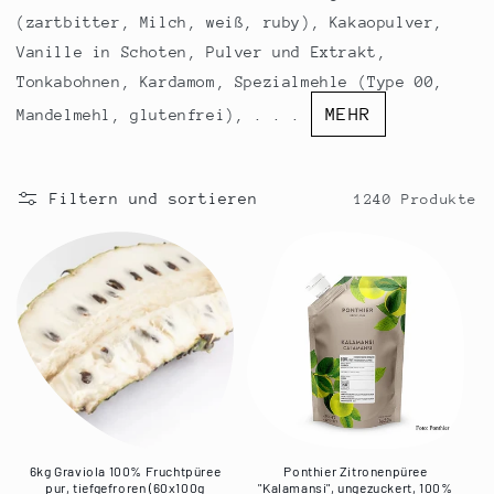
r
(zartbitter, Milch, weiß, ruby), Kakaopulver,
i
Vanille in Schoten, Pulver und Extrakt,
e
Tonkabohnen, Kardamom, Spezialmehle (Type 00,
MEHR
Mandelmehl, glutenfrei), . . .
:
Filtern und sortieren
1240 Produkte
6kg Graviola 100% Fruchtpüree
Ponthier Zitronenpüree
pur, tiefgefroren (60x100g
"Kalamansi", ungezuckert, 100%