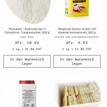
Morsweet - Glukosesirup in
Vergeoise Zucker, braun, mit
Pulverform, Traubenzucker, 500 g
Karamel aromatisiert, 500 g
CHEF FOOD
Anbieter:
ZUCKER UND ZUCKERERSATZSTOFFE
Anbieter:
Normaler
SFr. 10.92
Normaler
SFr. 6.53
Preis
Preis
1 kg = 21.84 CHF
1 kg = 13.04 CHF
In den Warenkorb
In den Warenkorb
legen
legen