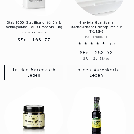
Stab 2000, Stabilisator für Eis &
Graviola, Guanábana
Schlagsahne, Louis Francois, 1 kg
Stachelannone Fruchtpüree pur,
TK, 12KG
LOUIS FRANCOIS
Anbieter:
FRUCHTPRODUKTE
Anbieter:
Normaler
SFr. 103.77
2
(2)
Preis
Bewertungen
Normaler
SFr. 260.70
insgesamt
Grundpreis
SFr. 21.73/kg
Preis
In den Warenkorb
In den Warenkorb
legen
legen