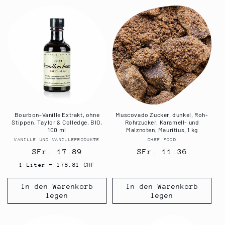
Bourbon-Vanille Extrakt, ohne
Muscovado Zucker, dunkel, Roh-
Stippen, Taylor & Colledge, BIO,
Rohrzucker, Karamell- und
100 ml
Malznoten, Mauritius, 1 kg
VANILLE UND VANILLEPRODUKTE
Anbieter:
CHEF FOOD
Anbieter:
Normaler
SFr. 17.89
Normaler
SFr. 11.36
Preis
Preis
1 Liter = 178.81 CHF
In den Warenkorb
In den Warenkorb
legen
legen