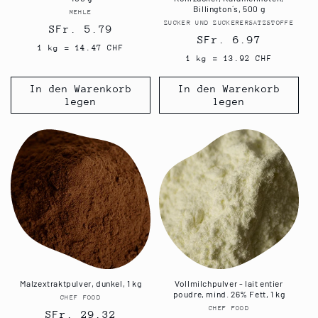
Billington´s, 500 g
MEHLE
Anbieter:
ZUCKER UND ZUCKERERSATZSTOFFE
Anbieter:
Normaler
SFr. 5.79
Normaler
SFr. 6.97
Preis
1 kg = 14.47 CHF
Preis
1 kg = 13.92 CHF
In den Warenkorb
In den Warenkorb
legen
legen
Malzextraktpulver, dunkel, 1 kg
Vollmilchpulver - lait entier
poudre, mind. 26% Fett, 1 kg
CHEF FOOD
Anbieter:
CHEF FOOD
Anbieter:
Normaler
SFr. 29.32