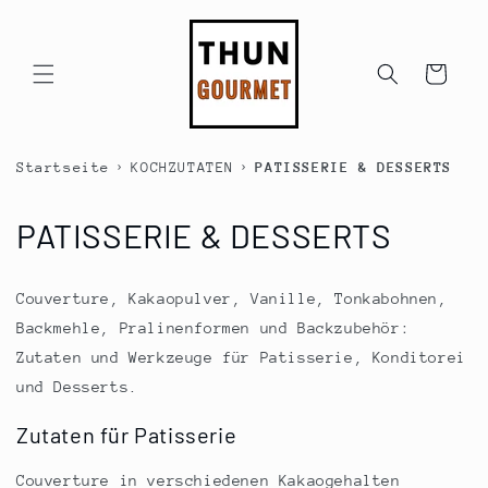
Direkt
zum
Inhalt
Warenkorb
›
›
Startseite
KOCHZUTATEN
PATISSERIE & DESSERTS
K
PATISSERIE & DESSERTS
a
Couverture, Kakaopulver, Vanille, Tonkabohnen,
t
Backmehle, Pralinenformen und Backzubehör:
e
Zutaten und Werkzeuge für Patisserie, Konditorei
und Desserts.
g
Zutaten für Patisserie
o
Couverture in verschiedenen Kakaogehalten