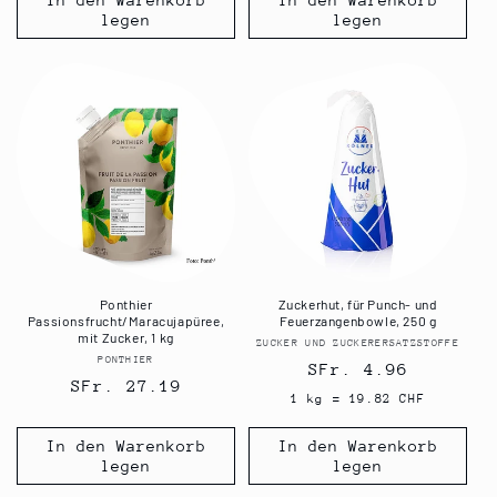
In den Warenkorb
In den Warenkorb
legen
legen
Ponthier
Zuckerhut, für Punch- und
Passionsfrucht/Maracujapüree,
Feuerzangenbowle, 250 g
mit Zucker, 1 kg
ZUCKER UND ZUCKERERSATZSTOFFE
Anbieter:
PONTHIER
Anbieter:
Normaler
SFr. 4.96
Normaler
SFr. 27.19
Preis
1 kg = 19.82 CHF
Preis
In den Warenkorb
In den Warenkorb
legen
legen