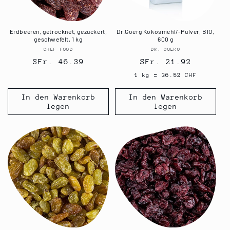
Erdbeeren, getrocknet, gezuckert,
Dr.Goerg Kokosmehl/-Pulver, BIO,
geschwefelt, 1 kg
600 g
CHEF FOOD
Anbieter:
DR. GOERG
Anbieter:
Normaler
SFr. 46.39
Normaler
SFr. 21.92
Preis
Preis
1 kg = 36.52 CHF
In den Warenkorb
In den Warenkorb
legen
legen