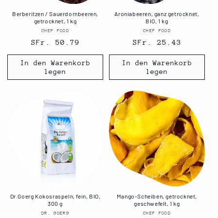
Berberitzen / Sauerdornbeeren,
Aroniabeeren, ganz getrocknet,
getrocknet, 1 kg
BIO, 1 kg
CHEF FOOD
Anbieter:
CHEF FOOD
Anbieter:
Normaler
SFr. 50.79
Normaler
SFr. 25.43
Preis
Preis
In den Warenkorb
In den Warenkorb
legen
legen
Dr.Goerg Kokosraspeln, fein, BIO,
Mango-Scheiben, getrocknet,
300 g
geschwefelt, 1 kg
DR. GOERG
Anbieter:
CHEF FOOD
Anbieter: