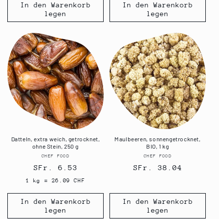
In den Warenkorb
In den Warenkorb
legen
legen
Datteln, extra weich, getrocknet,
Maulbeeren, sonnengetrocknet,
ohne Stein, 250 g
BIO, 1 kg
CHEF FOOD
Anbieter:
CHEF FOOD
Anbieter:
Normaler
SFr. 6.53
Normaler
SFr. 38.04
Preis
Preis
1 kg = 26.09 CHF
In den Warenkorb
In den Warenkorb
legen
legen