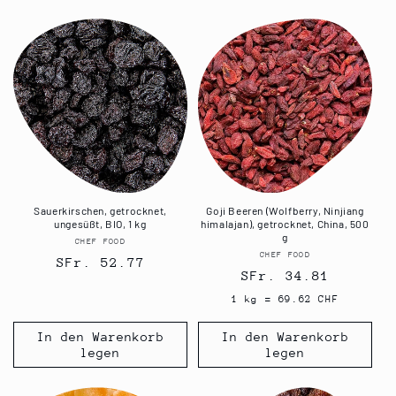
Sauerkirschen, getrocknet,
Goji Beeren (Wolfberry, Ninjiang
ungesüßt, BIO, 1 kg
himalajan), getrocknet, China, 500
g
CHEF FOOD
Anbieter:
CHEF FOOD
Anbieter:
Normaler
SFr. 52.77
Normaler
SFr. 34.81
Preis
Preis
1 kg = 69.62 CHF
In den Warenkorb
In den Warenkorb
legen
legen