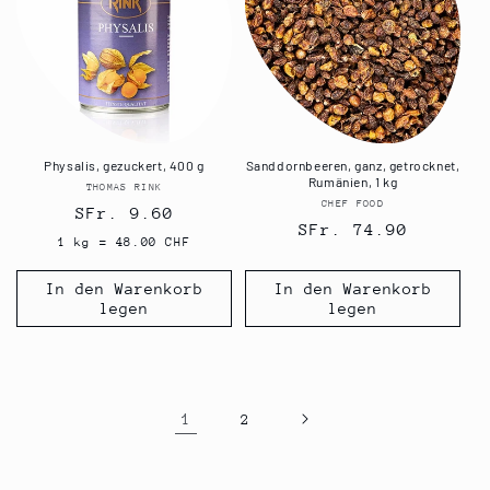
Physalis, gezuckert, 400 g
Sanddornbeeren, ganz, getrocknet,
Rumänien, 1 kg
THOMAS RINK
Anbieter:
CHEF FOOD
Anbieter:
Normaler
SFr. 9.60
Normaler
SFr. 74.90
Preis
1 kg = 48.00 CHF
Preis
In den Warenkorb
In den Warenkorb
legen
legen
1
2