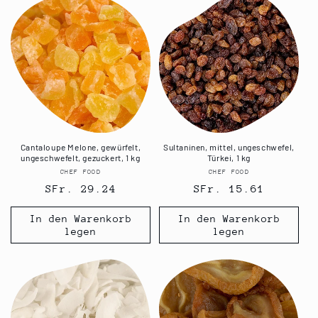
Cantaloupe Melone, gewürfelt,
Sultaninen, mittel, ungeschwefel,
ungeschwefelt, gezuckert, 1 kg
Türkei, 1 kg
CHEF FOOD
Anbieter:
CHEF FOOD
Anbieter:
Normaler
SFr. 29.24
Normaler
SFr. 15.61
Preis
Preis
In den Warenkorb
In den Warenkorb
legen
legen