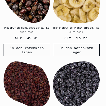
Hagebutten, ganz, getrocknet, 1 kg
Bananen Chips, Honey dipped, 1 kg
CHEF FOOD
Anbieter:
CHEF FOOD
Anbieter:
Normaler
SFr. 29.32
Normaler
SFr. 16.64
Preis
Preis
In den Warenkorb
In den Warenkorb
legen
legen