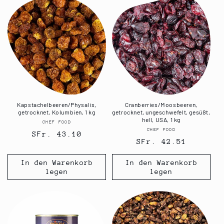
Kapstachelbeeren/Physalis,
Cranberries/Moosbeeren,
getrocknet, Kolumbien, 1 kg
getrocknet, ungeschwefelt, gesüßt,
hell, USA, 1 kg
CHEF FOOD
Anbieter:
CHEF FOOD
Anbieter:
Normaler
SFr. 43.10
Normaler
SFr. 42.51
Preis
Preis
In den Warenkorb
In den Warenkorb
legen
legen