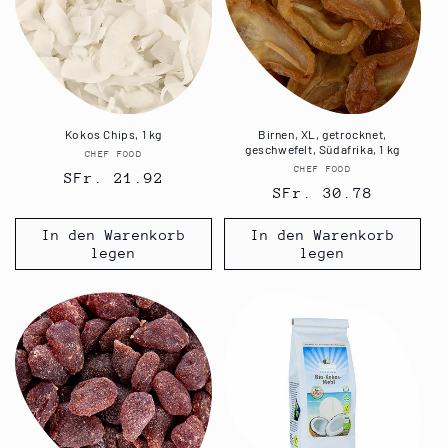
Kokos Chips, 1 kg
Birnen, XL, getrocknet,
geschwefelt, Südafrika, 1 kg
CHEF FOOD
Anbieter:
CHEF FOOD
Anbieter:
Normaler
SFr. 21.92
Normaler
SFr. 30.78
Preis
Preis
In den Warenkorb
In den Warenkorb
legen
legen