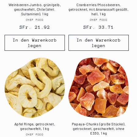
Weinbeeren Jumbo, grün/gelb,
Cranberries/Moosbeeren,
geschwefelt, Chile (ähnl.
getrocknet, mit Ananassaft gesüßt,
Sultaninen), 1 kg
hell, 1 kg
CHEF FOOD
Anbieter:
CHEF FOOD
Anbieter:
Normaler
SFr. 21.92
Normaler
SFr. 33.71
Preis
Preis
In den Warenkorb
In den Warenkorb
legen
legen
Apfel Ringe, getrocknet,
Papaya-Chunks (große Stücke),
geschwefelt, 1 kg
getrocknet, geschwefelt, ohne
E330, 1 kg
CHEF FOOD
Anbieter: