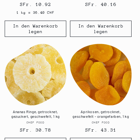
Normaler
SFr. 10.92
Normaler
SFr. 40.16
Preis
Preis
1 kg = 36.40 CHF
In den Warenkorb
In den Warenkorb
legen
legen
Ananas Ringe, getrocknet,
Aprikosen, getrocknet,
gezuckert, geschwefelt, 1 kg
geschwefelt - orangefarben, 1 kg
CHEF FOOD
Anbieter:
CHEF FOOD
Anbieter:
Normaler
SFr. 30.78
Normaler
SFr. 43.31
Preis
Preis