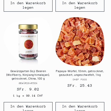
In den Warenkorb
In den Warenkorb
legen
legen
Gewürzgarten Goji Beeren
Papaya-Würfel, 10mm, getrocknet,
(Wolfberry, Ninjiang himalajan),
gezuckert, ungeschwefelt, 1 kg
getrocknet, China, 100 g
CHEF FOOD
Anbieter:
GEWÜRZGARTEN
Anbieter:
Normaler
SFr. 25.43
Normaler
SFr. 9.02
Preis
Preis
1 kg = 90.14 CHF
In den Warenkorb
In den Warenkorb
legen
legen