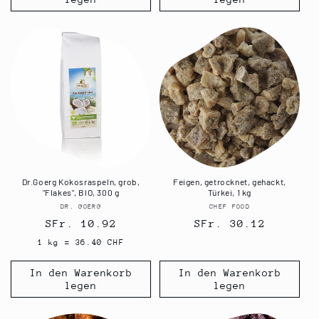
Dr.Goerg Kokosraspeln, grob,
Feigen, getrocknet, gehackt,
"Flakes", BIO, 300 g
Türkei, 1 kg
DR. GOERG
Anbieter:
CHEF FOOD
Anbieter:
Normaler
SFr. 10.92
Normaler
SFr. 30.12
Preis
Preis
1 kg = 36.40 CHF
In den Warenkorb
In den Warenkorb
legen
legen