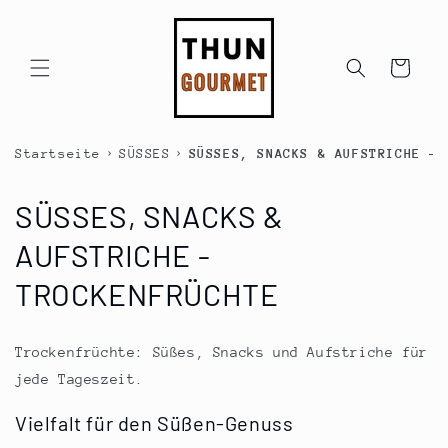
Direkt
zum
Inhalt
Warenkorb
›
›
Startseite
SÜSSES
SÜSSES, SNACKS & AUFSTRICHE - 
K
SÜSSES, SNACKS &
a
AUFSTRICHE -
t
TROCKENFRÜCHTE
e
Trockenfrüchte: Süßes, Snacks und Aufstriche für
g
jede Tageszeit.
o
Vielfalt für den Süßen-Genuss