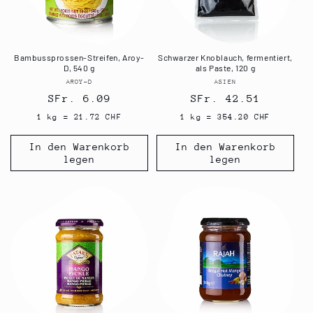
Bambussprossen-Streifen, Aroy-
Schwarzer Knoblauch, fermentiert,
D, 540 g
als Paste, 120 g
AROY-D
Anbieter:
ASIEN
Anbieter:
Normaler
SFr. 6.09
Normaler
SFr. 42.51
Preis
Preis
1 kg = 21.72 CHF
1 kg = 354.20 CHF
In den Warenkorb
In den Warenkorb
legen
legen