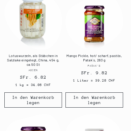
Lotuswurzeln, als Stäbchen in
Mango Pickle, hot/ scharf, pastös,
Salzlake eingelegt, China, 454 g,
Patak´s, 283 g
ca.50 St
PATAK'S
Anbieter:
ASIEN
Anbieter:
Normaler
SFr. 9.82
Normaler
SFr. 6.82
Preis
1 Liter = 39.28 CHF
Preis
1 kg = 34.08 CHF
In den Warenkorb
In den Warenkorb
legen
legen