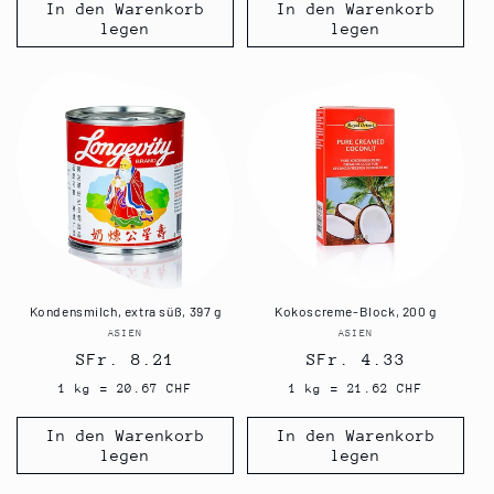
In den Warenkorb
In den Warenkorb
legen
legen
Kondensmilch, extra süß, 397 g
Kokoscreme-Block, 200 g
ASIEN
Anbieter:
ASIEN
Anbieter:
Normaler
SFr. 8.21
Normaler
SFr. 4.33
Preis
Preis
1 kg = 20.67 CHF
1 kg = 21.62 CHF
In den Warenkorb
In den Warenkorb
legen
legen