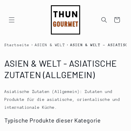
Direkt
zum
Inhalt
Warenkorb
›
›
Startseite
ASIEN & WELT
ASIEN & WELT - ASIATISCH
K
ASIEN & WELT - ASIATISCHE
a
ZUTATEN (ALLGEMEIN)
t
Asiatische Zutaten (Allgemein): Zutaten und
e
Produkte für die asiatische, orientalische und
g
internationale Küche.
o
Typische Produkte dieser Kategorie