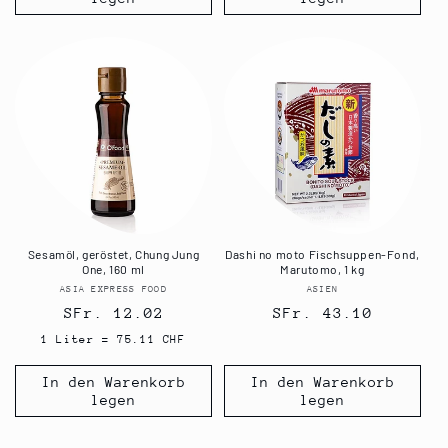
Sesamöl, geröstet, Chung Jung
Dashi no moto Fischsuppen-Fond,
One, 160 ml
Marutomo, 1 kg
ASIA EXPRESS FOOD
Anbieter:
ASIEN
Anbieter:
Normaler
SFr. 12.02
Normaler
SFr. 43.10
Preis
Preis
1 Liter = 75.11 CHF
In den Warenkorb
In den Warenkorb
legen
legen