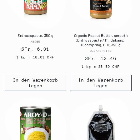
Erdnusspaste, 350 g
Organic Peanut Butter, smooth
(Erdnusspaste / Pindakaas),
ASIEN
Anbieter:
Clearspring, BIO, 350 g
Normaler
SFr. 6.31
CLEARSPRING
Anbieter:
Preis
1 kg = 18.01 CHF
Normaler
SFr. 12.46
Preis
1 kg = 35.59 CHF
In den Warenkorb
In den Warenkorb
legen
legen