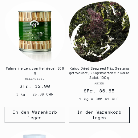
Palmenherzen, von Hellriegel, 800
Kaiso Dried Seaweed Mix, Seetang
g
getrocknet, 6 Algensorten für Kaiso
Salat, 100 g
HELLRIEGEL
Anbieter:
ASIEN
Anbieter:
Normaler
SFr. 12.90
Normaler
SFr. 36.65
Preis
1 kg = 25.80 CHF
Preis
1 kg = 366.41 CHF
In den Warenkorb
In den Warenkorb
legen
legen