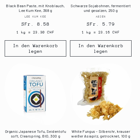
Black Bean Paste, mit Knoblauch,
Schwarze Sojabohnen, fermentiert
Lee Kum Kee, 368 g
und gesalzen, 250 g
LEE KUM KEE
Anbieter:
ASIEN
Anbieter:
Normaler
SFr. 8.58
Normaler
SFr. 5.79
Preis
Preis
1 kg = 23.30 CHF
1 kg = 23.16 CHF
In den Warenkorb
In den Warenkorb
legen
legen
Organic Japanese Tofu, Seidentofu
White Fungus - Silberohr, krauser
soft, Clearspring, BIO, 300 g
weißer Asiapilz, getrocknet, 100 g