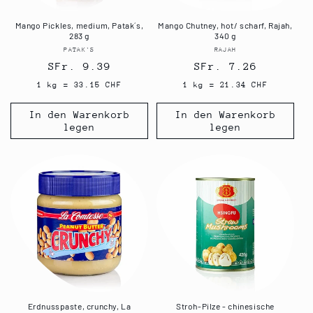
Mango Pickles, medium, Patak´s,
Mango Chutney, hot/ scharf, Rajah,
283 g
340 g
PATAK'S
Anbieter:
RAJAH
Anbieter:
Normaler
SFr. 9.39
Normaler
SFr. 7.26
Preis
Preis
1 kg = 33.15 CHF
1 kg = 21.34 CHF
In den Warenkorb
In den Warenkorb
legen
legen
Erdnusspaste, crunchy, La
Stroh-Pilze - chinesische