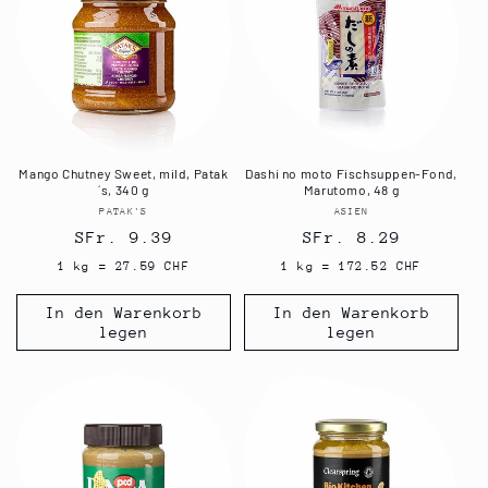
Mango Chutney Sweet, mild, Patak
Dashi no moto Fischsuppen-Fond,
´s, 340 g
Marutomo, 48 g
PATAK'S
Anbieter:
ASIEN
Anbieter:
Normaler
SFr. 9.39
Normaler
SFr. 8.29
Preis
Preis
1 kg = 27.59 CHF
1 kg = 172.52 CHF
In den Warenkorb
In den Warenkorb
legen
legen