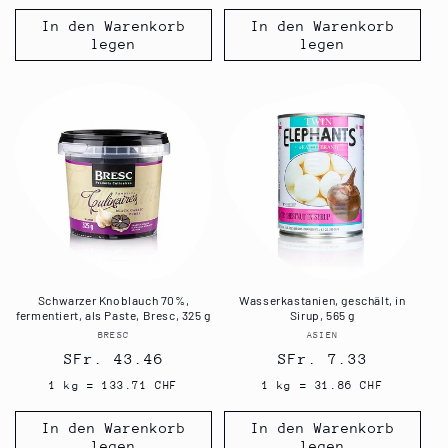
In den Warenkorb
In den Warenkorb
legen
legen
Schwarzer Knoblauch 70%,
Wasserkastanien, geschält, in
fermentiert, als Paste, Bresc, 325 g
Sirup, 565 g
BRESC
Anbieter:
ASIEN
Anbieter:
Normaler
SFr. 43.46
Normaler
SFr. 7.33
Preis
Preis
1 kg = 133.71 CHF
1 kg = 31.86 CHF
In den Warenkorb
In den Warenkorb
legen
legen