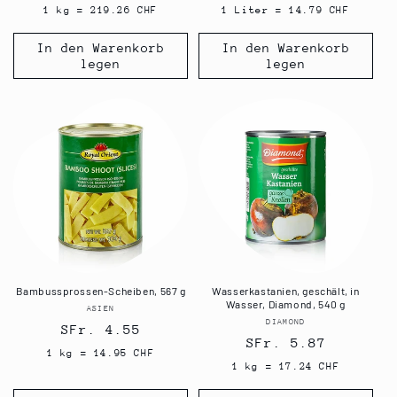
Preis
Preis
1 kg = 219.26 CHF
1 Liter = 14.79 CHF
In den Warenkorb
In den Warenkorb
legen
legen
Bambussprossen-Scheiben, 567 g
Wasserkastanien, geschält, in
Wasser, Diamond, 540 g
ASIEN
Anbieter:
DIAMOND
Anbieter:
Normaler
SFr. 4.55
Normaler
SFr. 5.87
Preis
1 kg = 14.95 CHF
Preis
1 kg = 17.24 CHF