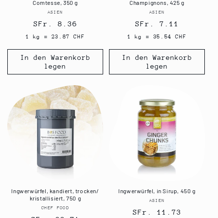
Comtesse, 350 g
Champignons, 425 g
ASIEN
Anbieter:
ASIEN
Anbieter:
Normaler
SFr. 8.36
Normaler
SFr. 7.11
Preis
Preis
1 kg = 23.87 CHF
1 kg = 35.54 CHF
In den Warenkorb
In den Warenkorb
legen
legen
Ingwerwürfel, kandiert, trocken/
Ingwerwürfel, in Sirup, 450 g
kristallisiert, 750 g
ASIEN
Anbieter:
CHEF FOOD
Anbieter:
Normaler
SFr. 11.73