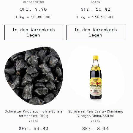
CLEARSPRING
Anbieter:
ASIEN
Anbieter:
Normaler
SFr. 7.70
Normaler
SFr. 16.42
Preis
Preis
1 kg = 25.65 CHF
1 kg = 164.15 CHF
In den Warenkorb
In den Warenkorb
legen
legen
Schwarzer Knoblauch, ohne Schale
Schwarzer Reis Essig - Chinkiang
fermentiert, 250 g
Vinegar, China, 550 ml
ASIEN
Anbieter:
ASIEN
Anbieter:
Normaler
SFr. 54.82
Normaler
SFr. 8.14