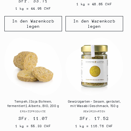
Normaler
SFr. 33.71
Preis
1 kg = 48.85 CHF
Preis
1 kg = 44.95 CHF
In den Warenkorb
In den Warenkorb
legen
legen
Tempeh, (Soja Bohnen,
Gewürzgarten - Sesam, geröstet,
fermentiert), Alberts, BIO, 200 g
mit Wasabi Geschmack, 150 g
ERSATZPRODUKTE
Anbieter:
GEWÜRZGARTEN
Anbieter:
Normaler
SFr. 11.07
Normaler
SFr. 17.52
Preis
Preis
1 kg = 55.33 CHF
1 kg = 116.76 CHF