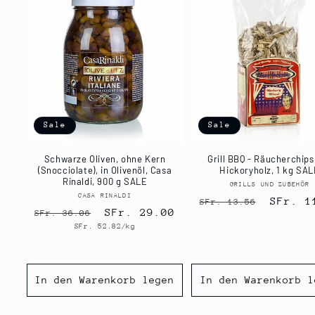
Sale
Sale
Schwarze Oliven, ohne Kern
Grill BBQ - Räucherchips
(Snocciolate), in Olivenöl, Casa
Hickoryholz, 1 kg SA
Rinaldi, 900 g SALE
GRILLS UND ZUBEHÖR
Anbiet
CASA RINALDI
Anbieter:
Normaler
Verkau
SFr. 1
SFr. 13.56
Normaler
Verkaufspreis
SFr. 29.00
SFr. 36.06
Preis
Grundpreis
SFr. 52.82/kg
Preis
In den Warenkorb legen
In den Warenkorb l