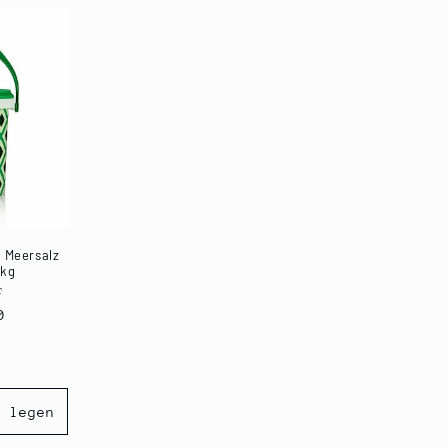
, Meersalz
 kg
T
eter:
0
b legen