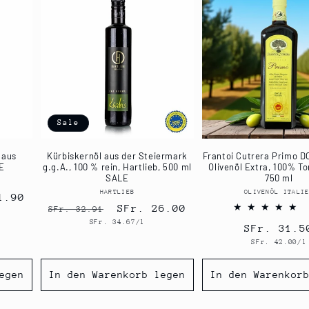
Sale
 aus
Kürbiskernöl aus der Steiermark
Frantoi Cutrera Primo D
LE
g.g.A., 100 % rein, Hartlieb, 500 ml
Olivenöl Extra, 100% To
SALE
750 ml
er:
HARTLIEB
Anbieter:
OLIVENÖL ITALI
Anbi
fspreis
1.90
Normaler
Verkaufspreis
SFr. 26.00
SFr. 32.91
Grundpreis
SFr. 34.67/l
Preis
Normaler
SFr. 31.5
Grundpreis
SFr. 42.00/l
Preis
egen
In den Warenkorb legen
In den Warenkor