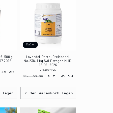
Sale
06, 500 g
Lavendel-Paste, Dreidoppel,
07.2026
No.238, 1 kg SALE wegen MHD:
16.06. 2026
eter:
DREIDOPPEL
Anbieter:
aufspreis
 45.00
Normaler
Verkaufspreis
SFr. 29.90
SFr. 68.89
Preis
b legen
In den Warenkorb legen