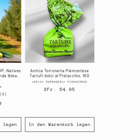
OP, Natives
Antica Torroneria Piemontese
nda Iblea,
Tartufi dolci al Pistacchio, 1KG
ANTICA TORRONERIA PIEMONTESE
Anbieter:
EN
eter:
Normaler
SFr. 54.95
3
(3)
Preis
Bewertungen
0
insgesamt
b legen
In den Warenkorb legen