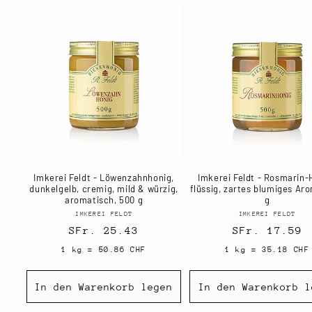
Imkerei Feldt - Löwenzahnhonig,
Imkerei Feldt - Rosmarin-
dunkelgelb, cremig, mild & würzig,
flüssig, zartes blumiges Ar
aromatisch, 500 g
g
IMKEREI FELDT
Anbieter:
IMKEREI FELDT
Anbiet
Normaler
SFr. 25.43
Normaler
SFr. 17.59
Preis
Preis
1 kg = 50.86 CHF
1 kg = 35.18 CHF
In den Warenkorb legen
In den Warenkorb l