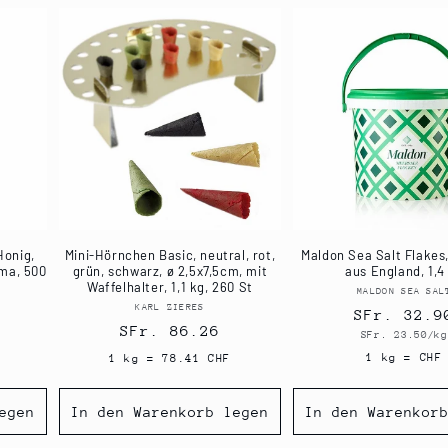
Honig,
Mini-Hörnchen Basic, neutral, rot,
Maldon Sea Salt Flakes
oma, 500
grün, schwarz, ø 2,5x7,5cm, mit
aus England, 1,4
Waffelhalter, 1,1 kg, 260 St
MALDON SEA SAL
Anbi
er:
KARL ZIERES
Anbieter:
Normaler
SFr. 32.9
Normaler
SFr. 86.26
Grundpreis
SFr. 23.50/kg
Preis
Preis
1 kg = CHF
1 kg = 78.41 CHF
egen
In den Warenkorb legen
In den Warenkor