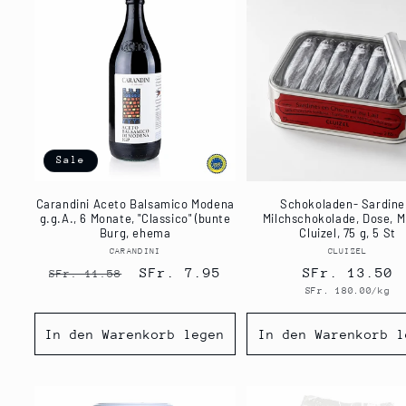
Sale
Carandini Aceto Balsamico Modena
Schokoladen- Sardine
g.g.A., 6 Monate, "Classico" (bunte
Milchschokolade, Dose, M
Burg, ehema
Cluizel, 75 g, 5 St
CARANDINI
Anbieter:
CLUIZEL
Anbiet
Normaler
Verkaufspreis
SFr. 7.95
Normaler
SFr. 13.50
SFr. 11.58
Grundpreis
SFr. 180.00/kg
Preis
Preis
In den Warenkorb legen
In den Warenkorb l