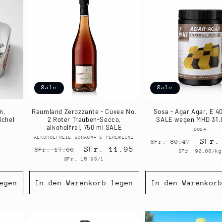
Sale
Sale
n,
Raumland Zerozzante - Cuvee No.
Sosa - Agar Agar, E 4
ichel
2 Roter Trauben-Secco,
SALE wegen MHD 31.
alkoholfrei, 750 ml SALE
SOSA
Anbi
er:
ALKOHOLFREIE SCHAUM- & PERLWEINE
Anbieter:
Normaler
Verk
SFr.
SFr. 80.47
Normaler
Verkaufspreis
SFr. 11.95
SFr. 17.66
Grundpreis
SFr. 90.00/kg
Preis
Grundpreis
SFr. 15.93/l
Preis
egen
In den Warenkorb legen
In den Warenkor