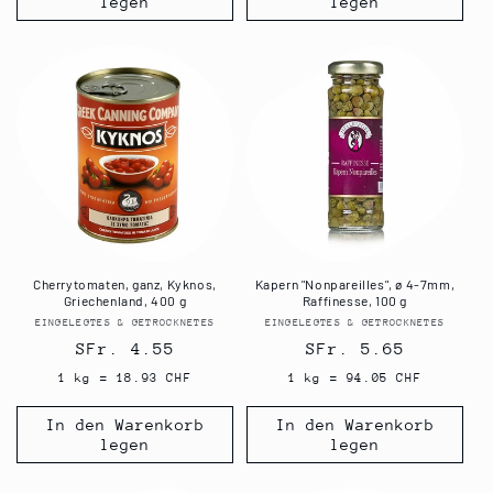
legen
legen
Cherrytomaten, ganz, Kyknos,
Kapern "Nonpareilles", ø 4-7mm,
Griechenland, 400 g
Raffinesse, 100 g
EINGELEGTES & GETROCKNETES
Anbieter:
EINGELEGTES & GETROCKNETES
Anbieter:
Normaler
SFr. 4.55
Normaler
SFr. 5.65
Preis
Preis
1 kg = 18.93 CHF
1 kg = 94.05 CHF
In den Warenkorb
In den Warenkorb
legen
legen