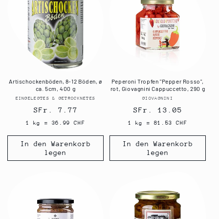
Artischockenböden, 8-12 Böden, ø
Peperoni Tropfen "Pepper Rosso",
ca. 5cm, 400 g
rot, Giovagnini Cappuccetto, 290 g
EINGELEGTES & GETROCKNETES
Anbieter:
GIOVAGNINI
Anbieter:
Normaler
SFr. 7.77
Normaler
SFr. 13.05
Preis
Preis
1 kg = 36.99 CHF
1 kg = 81.53 CHF
In den Warenkorb
In den Warenkorb
legen
legen