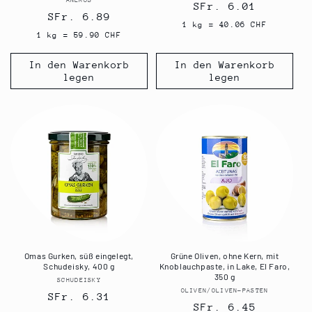
Anbieter:
Normaler
SFr. 6.01
Normaler
SFr. 6.89
Preis
1 kg = 40.06 CHF
Preis
1 kg = 59.90 CHF
In den Warenkorb
In den Warenkorb
legen
legen
Omas Gurken, süß eingelegt,
Grüne Oliven, ohne Kern, mit
Schudeisky, 400 g
Knoblauchpaste, in Lake, El Faro,
350 g
SCHUDEISKY
Anbieter:
OLIVEN/OLIVEN-PASTEN
Anbieter:
Normaler
SFr. 6.31
Normaler
SFr. 6.45