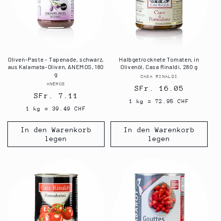
Oliven-Paste - Tapenade, schwarz,
Halbgetrocknete Tomaten, in
aus Kalamata-Oliven, ANEMOS, 180
Olivenöl, Casa Rinaldi, 280 g
g
CASA RINALDI
Anbieter:
ANEMOS
Anbieter:
Normaler
SFr. 16.05
Normaler
SFr. 7.11
Preis
1 kg = 72.95 CHF
Preis
1 kg = 39.49 CHF
In den Warenkorb
In den Warenkorb
legen
legen