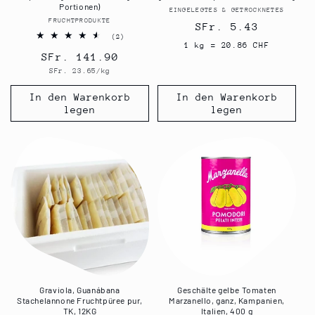
Portionen)
EINGELEGTES & GETROCKNETES
Anbieter:
FRUCHTPRODUKTE
Anbieter:
Normaler
SFr. 5.43
2
(2)
Preis
1 kg = 20.86 CHF
Bewertungen
Normaler
SFr. 141.90
insgesamt
Grundpreis
SFr. 23.65/kg
Preis
In den Warenkorb
In den Warenkorb
legen
legen
Graviola, Guanábana
Geschälte gelbe Tomaten
Stachelannone Fruchtpüree pur,
Marzanello, ganz, Kampanien,
TK, 12KG
Italien, 400 g