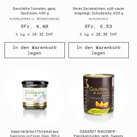
Geschälte Tomaten, ganz,
Omas Zwiebelchen, süß-sauer
Sardinien, 400 g
eingelegt, Schudeisky, 400 g
EINGELEGTES & GETROCKNETES
Anbieter:
SCHUDEISKY
Anbieter:
Normaler
SFr. 4.40
Normaler
SFr. 6.53
Preis
Preis
1 kg = 18.32 CHF
1 kg = 28.36 CHF
In den Warenkorb
In den Warenkorb
legen
legen
Kapernblätter (Thiraika) aus
SABAROT WASSNER -
Santorini in Essig, Glas, 150 g
Paprikatropfen, gelb, Sweety