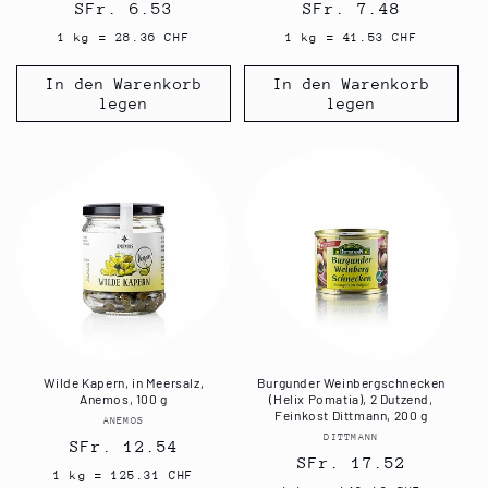
Normaler
SFr. 6.53
Normaler
SFr. 7.48
Preis
Preis
1 kg = 28.36 CHF
1 kg = 41.53 CHF
In den Warenkorb
In den Warenkorb
legen
legen
Wilde Kapern, in Meersalz,
Burgunder Weinbergschnecken
Anemos, 100 g
(Helix Pomatia), 2 Dutzend,
Feinkost Dittmann, 200 g
ANEMOS
Anbieter:
DITTMANN
Anbieter:
Normaler
SFr. 12.54
Normaler
SFr. 17.52
Preis
1 kg = 125.31 CHF