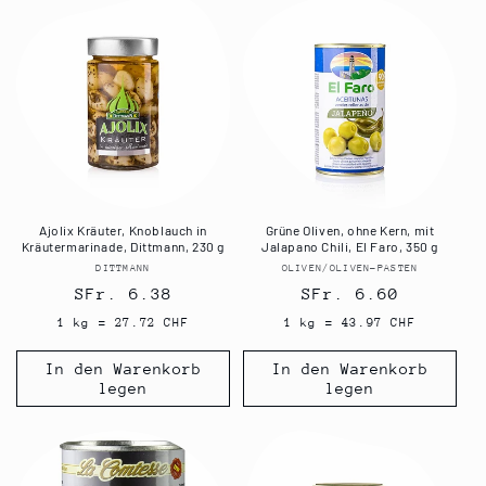
Ajolix Kräuter, Knoblauch in
Grüne Oliven, ohne Kern, mit
Kräutermarinade, Dittmann, 230 g
Jalapano Chili, El Faro, 350 g
DITTMANN
Anbieter:
OLIVEN/OLIVEN-PASTEN
Anbieter:
Normaler
SFr. 6.38
Normaler
SFr. 6.60
Preis
Preis
1 kg = 27.72 CHF
1 kg = 43.97 CHF
In den Warenkorb
In den Warenkorb
legen
legen