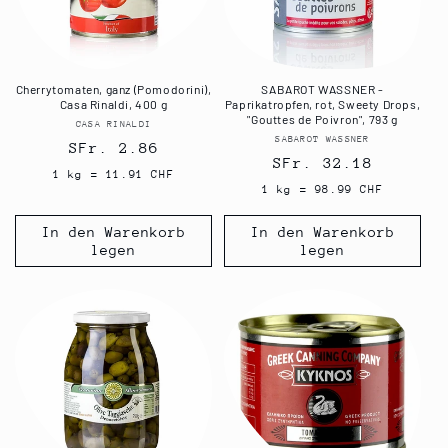
Cherrytomaten, ganz (Pomodorini),
SABAROT WASSNER -
Casa Rinaldi, 400 g
Paprikatropfen, rot, Sweety Drops,
"Gouttes de Poivron", 793 g
CASA RINALDI
Anbieter:
SABAROT WASSNER
Anbieter:
Normaler
SFr. 2.86
Normaler
SFr. 32.18
Preis
1 kg = 11.91 CHF
Preis
1 kg = 98.99 CHF
In den Warenkorb
In den Warenkorb
legen
legen