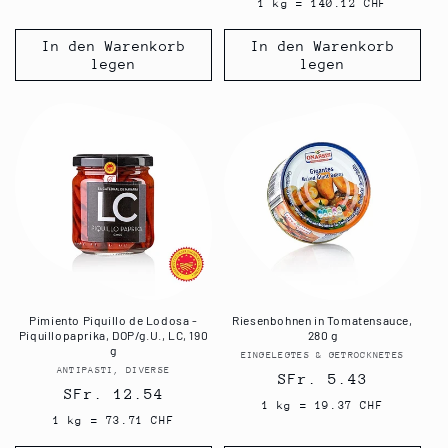
Preis
1 kg = 140.12 CHF
In den Warenkorb
In den Warenkorb
legen
legen
Pimiento Piquillo de Lodosa -
Riesenbohnen in Tomatensauce,
Piquillopaprika, DOP/g.U., LC, 190
280 g
g
EINGELEGTES & GETROCKNETES
Anbieter:
ANTIPASTI, DIVERSE
Anbieter:
Normaler
SFr. 5.43
Normaler
SFr. 12.54
Preis
1 kg = 19.37 CHF
Preis
1 kg = 73.71 CHF