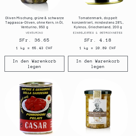
Oliven Mischung, grüne & schwarze
Tomatenmark, doppelt
Taggiasca-Oliven, ohne Kern, in Öl,
konzentriert, mindestens 28%,
Venturino, 950 g
Kyknos, Griechenland, 200 g
VENTURINO
Anbieter:
EINGELEGTES & GETROCKNETES
Anbieter:
Normaler
SFr. 36.65
Normaler
SFr. 4.18
Preis
Preis
1 kg = 65.43 CHF
1 kg = 20.89 CHF
In den Warenkorb
In den Warenkorb
legen
legen