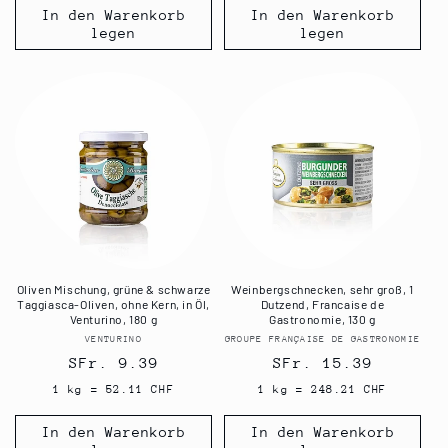
In den Warenkorb
In den Warenkorb
legen
legen
Oliven Mischung, grüne & schwarze
Weinbergschnecken, sehr groß, 1
Taggiasca-Oliven, ohne Kern, in Öl,
Dutzend, Francaise de
Venturino, 180 g
Gastronomie, 130 g
VENTURINO
Anbieter:
GROUPE FRANÇAISE DE GASTRONOMIE
Anbieter:
Normaler
SFr. 9.39
Normaler
SFr. 15.39
Preis
Preis
1 kg = 52.11 CHF
1 kg = 248.21 CHF
In den Warenkorb
In den Warenkorb