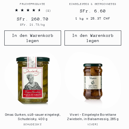
FRUCHTPRODUKTE
Anbieter:
EINGELEGTES & GETROCKNETES
Anbieter:
Normaler
SFr. 6.60
2
(2)
Bewertungen
Preis
Normaler
SFr. 260.70
insgesamt
1 kg = 25.37 CHF
Grundpreis
SFr. 21.73/kg
Preis
In den Warenkorb
In den Warenkorb
legen
legen
Omas Gurken, süß-sauer eingelegt,
Viveri - Eingelegte Borettane
Schudeisky, 400 g
Zwiebeln, in Balsamessig, 285 g
SCHUDEISKY
Anbieter:
VIVERI
Anbieter: