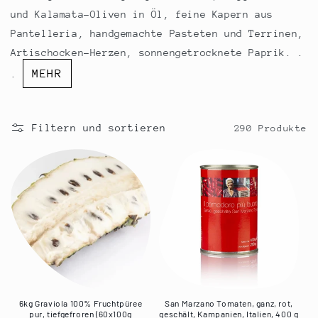
r
und Kalamata-Oliven in Öl, feine Kapern aus
i
Pantelleria, handgemachte Pasteten und Terrinen,
e
Artischocken-Herzen, sonnengetrocknete Paprik. .
MEHR
.
:
Filtern und sortieren
290 Produkte
6kg Graviola 100% Fruchtpüree
San Marzano Tomaten, ganz, rot,
pur, tiefgefroren (60x100g
geschält, Kampanien, Italien, 400 g