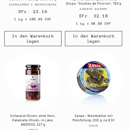
Drops, "Gouttes de Poivron", 793 g
EINGELEGTES & GETROCKNETES
Anbieter:
SABAROT WASSNER
Anbieter:
Normaler
SFr. 23.16
Normaler
SFr. 32.18
Preis
1 kg = 385.95 CHF
Preis
1 kg = 98.99 CHF
In den Warenkorb
In den Warenkorb
legen
legen
Schwarze Oliven, ohne Kern,
Zanae - Weinblätter mit
Kalamata-Oliven, in Lake,
Reisfüllung, 200 g, ca.6 St
ANEMOS, 227 g
ZANAE
Anbieter:
ANEMOS