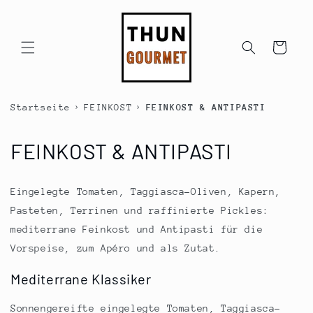
Direkt
zum
Inhalt
Warenkorb
›
›
Startseite
FEINKOST
FEINKOST & ANTIPASTI
K
FEINKOST & ANTIPASTI
a
Eingelegte Tomaten, Taggiasca-Oliven, Kapern,
t
Pasteten, Terrinen und raffinierte Pickles:
e
mediterrane Feinkost und Antipasti für die
Vorspeise, zum Apéro und als Zutat.
g
Mediterrane Klassiker
o
Sonnengereifte eingelegte Tomaten, Taggiasca-