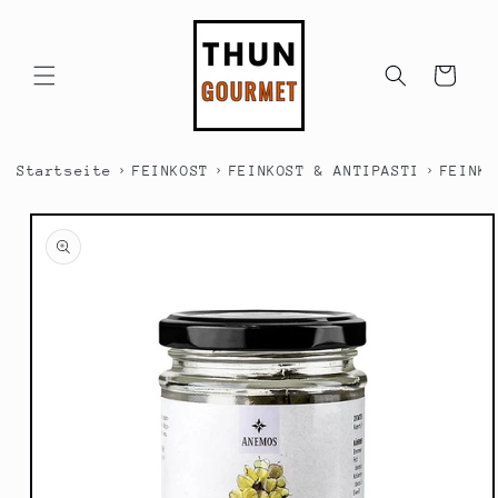
Direkt
zum
Inhalt
Warenkorb
›
›
›
Startseite
FEINKOST
FEINKOST & ANTIPASTI
FEINKO
duktinformationen
ingen