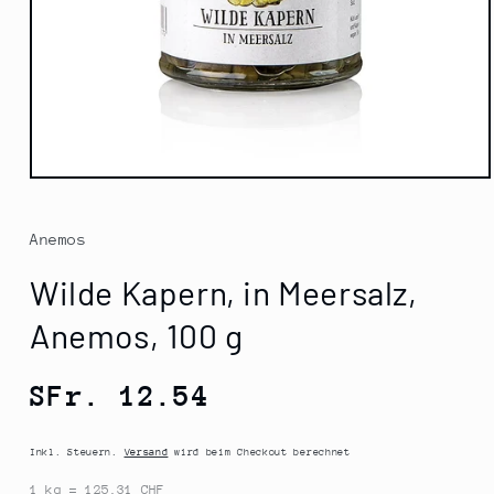
Medien
1
in
Modal
Anemos
öffnen
Wilde Kapern, in Meersalz,
Anemos, 100 g
Normaler
SFr. 12.54
Preis
Inkl. Steuern.
Versand
wird beim Checkout berechnet
1 kg = 125.31 CHF