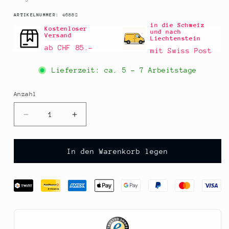
SKU:
ARTIKELNUMMER:
46882
in die Schweiz
Kostenloser
und nach
Versand
Liechtenstein
ab CHF 85.–
mit Swiss Post
Lieferzeit: ca.
5 - 7 Arbeitstage
Anzahl
Anzahl
Verringere
Erhöhe
die
die
Menge
Menge
für
für
In den Warenkorb legen
Wilde
Wilde
Kapern,
Kapern,
in
in
Meersalz,
Meersalz,
Anemos,
Anemos,
100
100
g
g