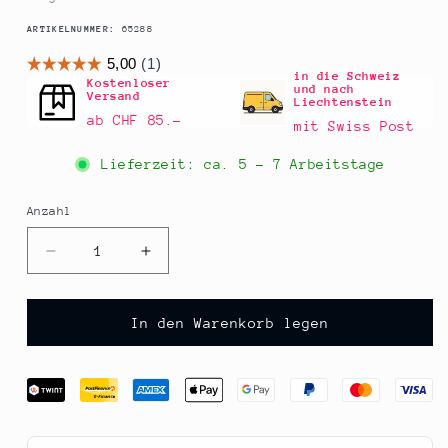
SKU:
ARTIKELNUMMER:
65288
in die Schweiz
Kostenloser
und nach
Versand
Liechtenstein
ab CHF 85.–
mit Swiss Post
Lieferzeit: ca.
5 - 7 Arbeitstage
Anzahl
Anzahl
Verringere
Erhöhe
die
die
Menge
Menge
für
für
In den Warenkorb legen
POTLUCK
POTLUCK
Stullen
Stullen
Spice
Spice
(Brot
(Brot
Gewürz),
Gewürz),