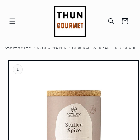
Direkt
zum
Inhalt
Warenkorb
›
›
›
Startseite
KOCHZUTATEN
GEWÜRZE & KRÄUTER
GEWÜRZ
duktinformationen
ingen