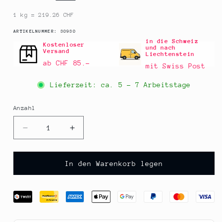
1 kg = 219.26 CHF
SKU:
ARTIKELNUMMER:
30930
in die Schweiz
Kostenloser
und nach
Versand
Liechtenstein
ab CHF 85.–
mit Swiss Post
Lieferzeit: ca.
5 - 7 Arbeitstage
Anzahl
Anzahl
Verringere
Erhöhe
die
die
Menge
Menge
für
für
In den Warenkorb legen
Schwarzer
Schwarzer
Knoblauch,
Knoblauch,
ohne
ohne
Schale
Schale
fermentiert,
fermentiert,