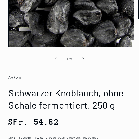
Medien
1
in
von
1
/
2
Modal
öffnen
Asien
Schwarzer Knoblauch, ohne
Schale fermentiert, 250 g
Normaler
SFr. 54.82
Preis
Inkl. Steuern.
Versand
wird beim Checkout berechnet