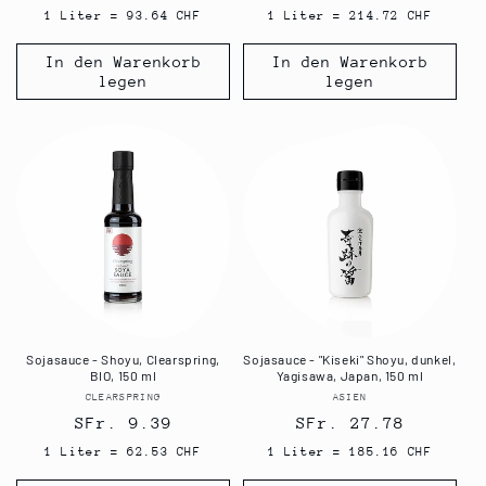
Preis
Preis
1 Liter = 93.64 CHF
1 Liter = 214.72 CHF
In den Warenkorb
In den Warenkorb
legen
legen
Sojasauce - Shoyu, Clearspring,
Sojasauce - "Kiseki" Shoyu, dunkel,
BIO, 150 ml
Yagisawa, Japan, 150 ml
CLEARSPRING
Anbieter:
ASIEN
Anbieter:
Normaler
SFr. 9.39
Normaler
SFr. 27.78
Preis
Preis
1 Liter = 62.53 CHF
1 Liter = 185.16 CHF