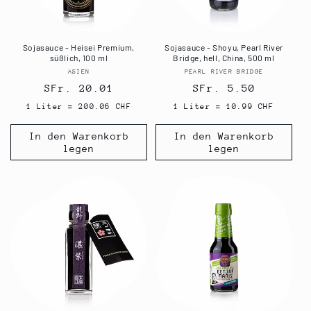
Sojasauce - Heisei Premium,
Sojasauce - Shoyu, Pearl River
süßlich, 100 ml
Bridge, hell, China, 500 ml
ASIEN
Anbieter:
PEARL RIVER BRIDGE
Anbieter:
Normaler
SFr. 20.01
Normaler
SFr. 5.50
Preis
Preis
1 Liter = 200.06 CHF
1 Liter = 10.99 CHF
In den Warenkorb
In den Warenkorb
legen
legen