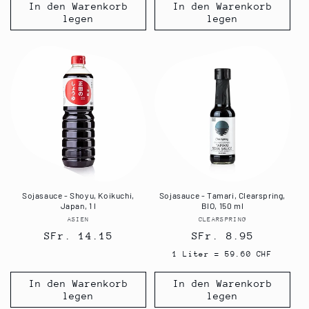
In den Warenkorb
In den Warenkorb
legen
legen
Sojasauce - Shoyu, Koikuchi,
Sojasauce - Tamari, Clearspring,
Japan, 1 l
BIO, 150 ml
ASIEN
Anbieter:
CLEARSPRING
Anbieter:
Normaler
SFr. 14.15
Normaler
SFr. 8.95
Preis
Preis
1 Liter = 59.60 CHF
In den Warenkorb
In den Warenkorb
legen
legen