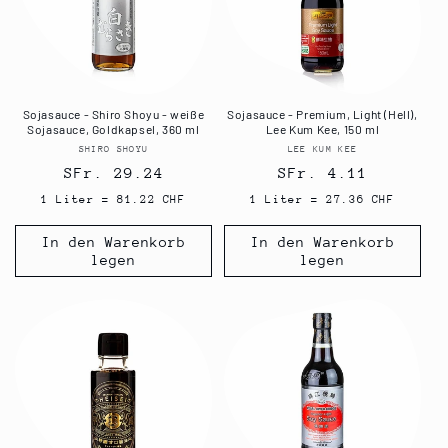
Sojasauce - Shiro Shoyu - weiße
Sojasauce - Premium, Light (Hell),
Sojasauce, Goldkapsel, 360 ml
Lee Kum Kee, 150 ml
SHIRO SHOYU
Anbieter:
LEE KUM KEE
Anbieter:
Normaler
SFr. 29.24
Normaler
SFr. 4.11
Preis
Preis
1 Liter = 81.22 CHF
1 Liter = 27.36 CHF
In den Warenkorb
In den Warenkorb
legen
legen