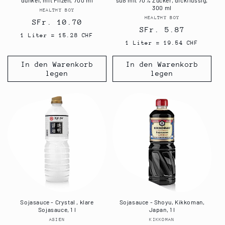
dunkel, mit Pilzen, 700 ml
süß mit 70% Zucker, dickflüssig,
300 ml
HEALTHY BOY
Anbieter:
HEALTHY BOY
Anbieter:
Normaler
SFr. 10.70
Normaler
SFr. 5.87
Preis
1 Liter = 15.28 CHF
Preis
1 Liter = 19.54 CHF
In den Warenkorb
In den Warenkorb
legen
legen
Sojasauce - Crystal , klare
Sojasauce - Shoyu, Kikkoman,
Sojasauce, 1 l
Japan, 1 l
ASIEN
Anbieter:
KIKKOMAN
Anbieter: