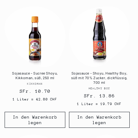
Sojasauce - Sucree Shoyu,
Sojasauce - Shoyu, Healthy Boy,
Kikkoman, süß, 250 ml
süß mit 70% Zucker, dickflüssig,
700 ml
KIKKOMAN
Anbieter:
HEALTHY BOY
Anbieter:
Normaler
SFr. 10.70
Normaler
SFr. 13.86
Preis
1 Liter = 42.80 CHF
Preis
1 Liter = 19.79 CHF
In den Warenkorb
In den Warenkorb
legen
legen