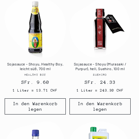
Sojasauce - Shoyu, Healthy Boy,
Sojasauce - Shoyu (Murasaki /
leicht süß, 700 ml
Purpur), hell, Suehiro, 100 ml
HEALTHY BOY
Anbieter:
SUEHIRO
Anbieter:
Normaler
SFr. 9.60
Normaler
SFr. 24.33
Preis
Preis
1 Liter = 13.71 CHF
1 Liter = 243.30 CHF
In den Warenkorb
In den Warenkorb
legen
legen