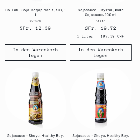
Go-Tan - Soja-Ketjap Manis, süß, 1
Sojasauce - Crystal , klare
l
Sojasauce, 100 ml
GO-TAN
Anbieter:
ASIEN
Anbieter:
Normaler
SFr. 12.39
Normaler
SFr. 19.72
Preis
Preis
1 Liter = 197.13 CHF
In den Warenkorb
In den Warenkorb
legen
legen
Sojasauce - Shoyu, Healthy Boy,
Sojasauce - Shoyu, Healthy Boy,