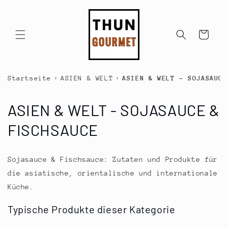
Direkt
zum
Inhalt
Warenkorb
›
›
Startseite
ASIEN & WELT
ASIEN & WELT - SOJASAUCE
K
ASIEN & WELT - SOJASAUCE &
a
FISCHSAUCE
t
Sojasauce & Fischsauce: Zutaten und Produkte für
e
die asiatische, orientalische und internationale
g
Küche.
o
Typische Produkte dieser Kategorie