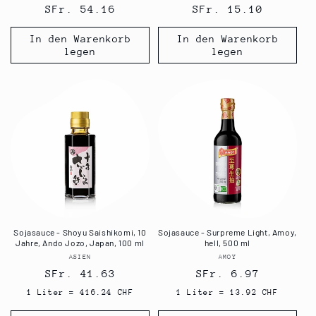
Normaler
SFr. 54.16
Normaler
SFr. 15.10
Preis
Preis
In den Warenkorb
In den Warenkorb
legen
legen
Sojasauce - Shoyu Saishikomi, 10
Sojasauce - Surpreme Light, Amoy,
Jahre, Ando Jozo, Japan, 100 ml
hell, 500 ml
ASIEN
Anbieter:
AMOY
Anbieter:
Normaler
SFr. 41.63
Normaler
SFr. 6.97
Preis
Preis
1 Liter = 416.24 CHF
1 Liter = 13.92 CHF