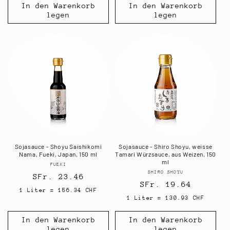
In den Warenkorb
In den Warenkorb
legen
legen
Sojasauce - Shoyu Saishikomi
Sojasauce - Shiro Shoyu, weisse
Nama, Fueki, Japan, 150 ml
Tamari Würzsauce, aus Weizen, 150
ml
FUEKI
Anbieter:
SHIRO SHOYU
Anbieter:
Normaler
SFr. 23.46
Normaler
SFr. 19.64
Preis
1 Liter = 156.34 CHF
Preis
1 Liter = 130.93 CHF
In den Warenkorb
In den Warenkorb
legen
legen