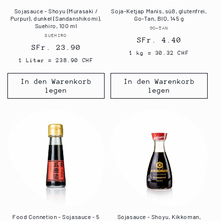
Sojasauce - Shoyu (Murasaki /
Soja-Ketjap Manis, süß, glutenfrei,
Purpur), dunkel (Sandanshikomi),
Go-Tan, BIO, 145 g
Suehiro, 100 ml
GO-TAN
Anbieter:
SUEHIRO
Anbieter:
Normaler
SFr. 4.40
Normaler
SFr. 23.90
Preis
1 kg = 30.32 CHF
Preis
1 Liter = 238.90 CHF
In den Warenkorb
In den Warenkorb
legen
legen
Food Connetion - Sojasauce - 5
Sojasauce - Shoyu, Kikkoman,