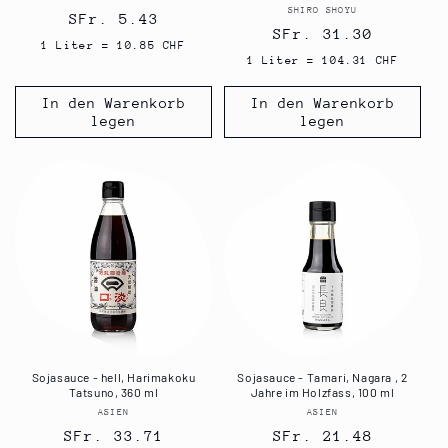
SHIRO SHOYU
Anbieter:
Normaler
SFr. 5.43
Normaler
SFr. 31.30
Preis
1 Liter = 10.85 CHF
Preis
1 Liter = 104.31 CHF
In den Warenkorb
In den Warenkorb
legen
legen
Sojasauce - hell, Harimakoku
Sojasauce - Tamari, Nagara , 2
Tatsuno, 360 ml
Jahre im Holzfass, 100 ml
ASIEN
Anbieter:
ASIEN
Anbieter:
Normaler
SFr. 33.71
Normaler
SFr. 21.48