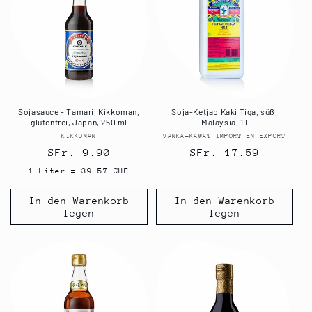
Sojasauce - Tamari, Kikkoman,
Soja-Ketjap Kaki Tiga, süß,
glutenfrei, Japan, 250 ml
Malaysia, 1 l
KIKKOMAN
Anbieter:
VANKA-KAWAT IMPORT EN EXPORT
Anbieter:
Normaler
SFr. 9.90
Normaler
SFr. 17.59
Preis
Preis
1 Liter = 39.57 CHF
In den Warenkorb
In den Warenkorb
legen
legen