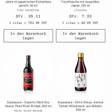
Jahre im japanischen Eichenfass
Tischflasche mit Ausgießer,
gereift, 50 ml
Japan, 150 ml
FOOD CONNETION
Anbieter:
KIKKOMAN
Anbieter:
Normaler
SFr. 35.11
Normaler
SFr. 7.33
Preis
Preis
1 Liter = 702.05 CHF
1 Liter = 48.85 CHF
In den Warenkorb
In den Warenkorb
legen
legen
Sojasauce - Superior Dark Soy
Sojasauce - Shiro Shoyu, weisse
Sauce, Pearl River Bridge, 500 ml
Tamari Würzsauce, aus Weizen,
300 ml
PEARL RIVER BRIDGE
Anbieter: