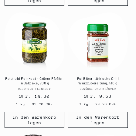
legen
legen
Reichold Feinkost - Grüner Pfeffer,
Pul Biber, türkische Chili
in Salzlake, 700 g
Würzzubereitung, 130 g
REICHOLD FEINKOST
Anbieter:
GEWÜRZE UND KRÄUTER
Anbieter:
Normaler
SFr. 14.30
Normaler
SFr. 9.53
Preis
Preis
1 kg = 31.76 CHF
1 kg = 73.28 CHF
In den Warenkorb
In den Warenkorb
legen
legen