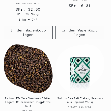
Anbieter:
MALDON SEA SALT
Anbieter:
Normaler
SFr. 6.31
Normaler
SFr. 32.90
Preis
Grundpreis
SFr. 23.50/kg
Preis
1 kg = CHF
In den Warenkorb
In den Warenkorb
legen
legen
Sichuan Pfeffer - Szechuan Pfeffer,
Maldon Sea Salt Flakes, Meersalz
Fagara, Chinesischer Bergpfeffer,
aus England, 250 g
50 g
MALDON SEA SALT
Anbieter:
CHEF FOOD