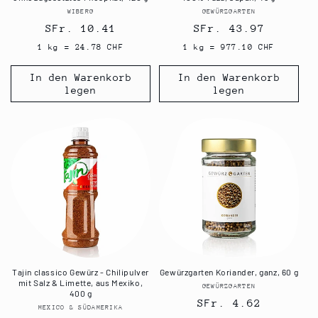
WIBERG
Anbieter:
GEWÜRZGARTEN
Anbieter:
Normaler
SFr. 10.41
Normaler
SFr. 43.97
Preis
Preis
1 kg = 24.78 CHF
1 kg = 977.10 CHF
In den Warenkorb
In den Warenkorb
legen
legen
Tajin classico Gewürz - Chilipulver
Gewürzgarten Koriander, ganz, 60 g
mit Salz & Limette, aus Mexiko,
GEWÜRZGARTEN
Anbieter:
400 g
Normaler
SFr. 4.62
MEXICO & SÜDAMERIKA
Anbieter: