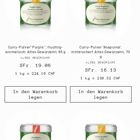
Curry-Pulver" Purple ", fruchtig-
Curry-Pulver "Anapurna",
aromatisch, Altes Gewürzamt, 85 g
mittelscharf, Altes Gewürzamt, 70
g
ALTES GEWÜRZAMT
Anbieter:
ALTES GEWÜRZAMT
Anbieter:
Normaler
SFr. 19.06
Normaler
SFr. 16.13
Preis
1 kg = 224.16 CHF
Preis
1 kg = 230.32 CHF
In den Warenkorb
In den Warenkorb
legen
legen