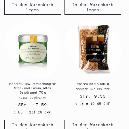
In den Warenkorb
In den Warenkorb
legen
legen
Baharat, Gewürzmischung für
Röstzwiebeln, 500 g
Steak und Lamm, Altes
GEWÜRZE UND KRÄUTER
Anbieter:
Gewürzamt, 70 g
Normaler
SFr. 9.53
ALTES GEWÜRZAMT
Anbieter:
Preis
1 kg = 19.05 CHF
Normaler
SFr. 17.59
Preis
1 kg = 251.25 CHF
In den Warenkorb
In den Warenkorb