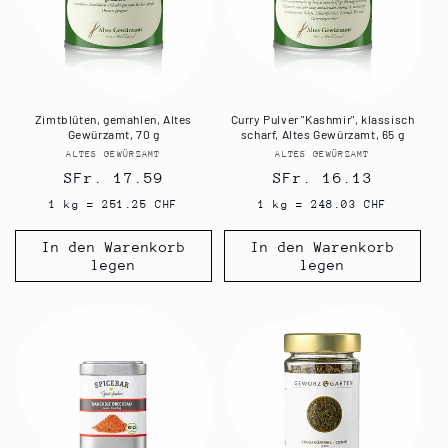
Zimtblüten, gemahlen, Altes
Curry Pulver "Kashmir", klassisch
Gewürzamt, 70 g
scharf, Altes Gewürzamt, 65 g
ALTES GEWÜRZAMT
Anbieter:
ALTES GEWÜRZAMT
Anbieter:
Normaler
SFr. 17.59
Normaler
SFr. 16.13
Preis
Preis
1 kg = 251.25 CHF
1 kg = 248.03 CHF
In den Warenkorb
In den Warenkorb
legen
legen