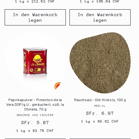
Preis
Preis
1 kg = 212.52 CHF
1 kg = 105.04 CHF
In den Warenkorb
In den Warenkorb
legen
legen
Paprikapulver - Pimenton de la
Rauchsalz - Old Hickory, 100 g
Vera DOP/g.U., geräuchert, süß, la
MEX-AL
Anbieter:
Chinata, 70 g
Normaler
SFr. 6.97
GEWÜRZE UND KRÄUTER
Anbieter:
Preis
1 kg = 69.62 CHF
Normaler
SFr. 5.87
Preis
1 kg = 83.75 CHF