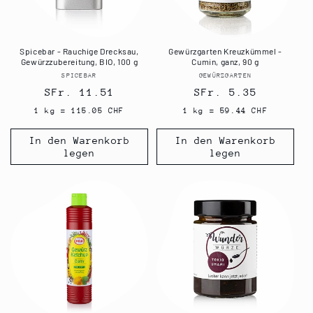
Spicebar - Rauchige Drecksau,
Gewürzgarten Kreuzkümmel -
Gewürzzubereitung, BIO, 100 g
Cumin, ganz, 90 g
SPICEBAR
Anbieter:
GEWÜRZGARTEN
Anbieter:
Normaler
SFr. 11.51
Normaler
SFr. 5.35
Preis
Preis
1 kg = 115.05 CHF
1 kg = 59.44 CHF
In den Warenkorb
In den Warenkorb
legen
legen