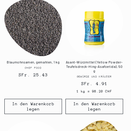
Blaumohnsamen, gemahlen, 1 kg
Asant-Würzmittel (Yellow Powder-
Teufelsdreck-Hing-Asafoetida), 50
CHEF FOOD
Anbieter:
g
Normaler
SFr. 25.43
GEWÜRZE UND KRÄUTER
Anbieter:
Preis
Normaler
SFr. 4.91
Preis
1 kg = 98.20 CHF
In den Warenkorb
In den Warenkorb
legen
legen