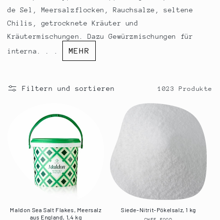
r
de Sel, Meersalzflocken, Rauchsalze, seltene
i
Chilis, getrocknete Kräuter und
e
Kräutermischungen. Dazu Gewürzmischungen für
MEHR
interna. . .
:
Filtern und sortieren
1023 Produkte
Maldon Sea Salt Flakes, Meersalz
Siede-Nitrit-Pökelsalz, 1 kg
aus England, 1,4 kg
CHEF FOOD