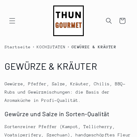
Direkt
zum
Inhalt
Warenkorb
›
›
Startseite
KOCHZUTATEN
GEWÜRZE & KRÄUTER
K
GEWÜRZE & KRÄUTER
a
Gewürze, Pfeffer, Salze, Kräuter, Chilis, BBQ-
t
Rubs und Gewürzmischungen: die Basis der
e
Aromaküche in Profi-Qualität.
g
Gewürze und Salze in Sorten-Qualität
o
Sortenreiner Pfeffer (Kampot, Tellicherry,
Voatsiperifery, Szechuan), handgeschöpftes Fleur