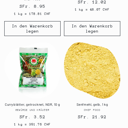
Anbieter:
Normaler
SFr. 12.02
Normaler
SFr. 8.95
Preis
1 kg = 48.07 CHF
Preis
1 kg = 178.81 CHF
In den Warenkorb
In den Warenkorb
legen
legen
Curryblätter, getrocknet, NGR, 10 g
Senfmehl, gelb, 1 kg
GEWÜRZE UND KRÄUTER
Anbieter:
CHEF FOOD
Anbieter:
Normaler
SFr. 3.52
Normaler
SFr. 21.92
Preis
Preis
1 kg = 351.76 CHF