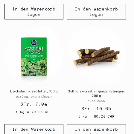
In den Warenkorb
In den Warenkorb
legen
legen
Bockshornkleeblätter, 100 g
Süßholzwurzel, in ganzen Stangen,
200 g
GEWÜRZE UND KRÄUTER
Anbieter:
CHEF FOOD
Anbieter:
Normaler
SFr. 7.04
Normaler
SFr. 16.05
Preis
1 kg = 70.35 CHF
Preis
1 kg = 80.24 CHF
In den Warenkorb
In den Warenkorb