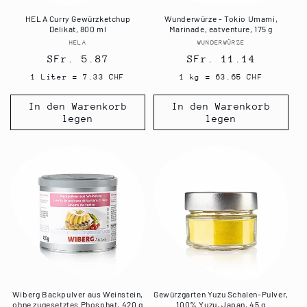
HELA Curry Gewürzketchup
Wunderwürze - Tokio Umami,
Delikat, 800 ml
Marinade, eatventure, 175 g
HELA
Anbieter:
WUNDERWÜRZE
Anbieter:
Normaler
SFr. 5.87
Normaler
SFr. 11.14
Preis
Preis
1 Liter = 7.33 CHF
1 kg = 63.65 CHF
In den Warenkorb
In den Warenkorb
legen
legen
Wiberg Backpulver aus Weinstein,
Gewürzgarten Yuzu Schalen-Pulver,
ohne zugesetztes Phosphat, 420 g
100% Yuzu, Japan, 45 g