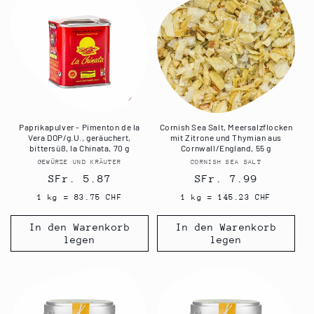
Paprikapulver - Pimenton de la
Cornish Sea Salt, Meersalzflocken
Vera DOP/g.U., geräuchert,
mit Zitrone und Thymian aus
bittersüß, la Chinata, 70 g
Cornwall/England, 55 g
GEWÜRZE UND KRÄUTER
Anbieter:
CORNISH SEA SALT
Anbieter:
Normaler
SFr. 5.87
Normaler
SFr. 7.99
Preis
Preis
1 kg = 83.75 CHF
1 kg = 145.23 CHF
In den Warenkorb
In den Warenkorb
legen
legen