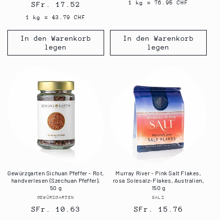
Preis
1 kg = 76.95 CHF
Normaler
SFr. 17.52
Preis
1 kg = 43.79 CHF
In den Warenkorb
In den Warenkorb
legen
legen
Gewürzgarten Sichuan Pfeffer - Rot,
Murray River - Pink Salt Flakes,
handverlesen (Szechuan Pfeffer),
rosa Solesalz-Flakes, Australien,
50 g
150 g
GEWÜRZGARTEN
Anbieter:
SALZ
Anbieter:
Normaler
SFr. 10.63
Normaler
SFr. 15.76