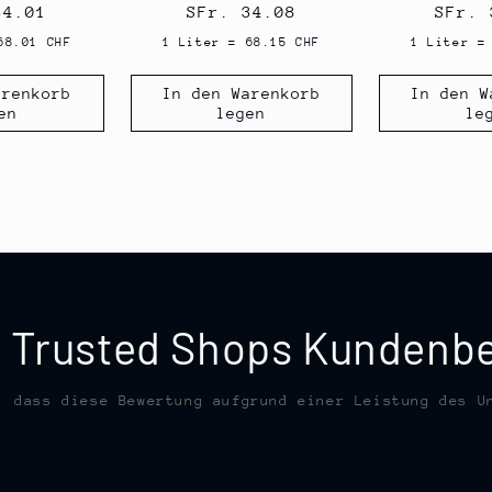
ler
34.01
Normaler
SFr. 34.08
Norma
SFr. 
Preis
Preis
68.01 CHF
1 Liter = 68.15 CHF
1 Liter =
arenkorb
In den Warenkorb
In den W
en
legen
le
te Trusted Shops Kunden
, dass diese Bewertung aufgrund einer Leistung des U