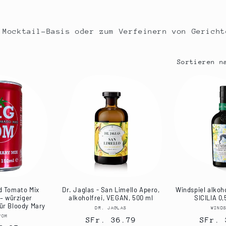
 Mocktail-Basis oder zum Verfeinern von Gericht
Sortieren n
d Tomato Mix
Dr. Jaglas - San Limello Apero,
Windspiel alkoh
– würziger
alkoholfrei, VEGAN, 500 ml
SICILIA 0,
ür Bloody Mary
DR. JAGLAS
Anbieter:
WIND
TOM
Anbieter:
Normaler
SFr. 36.79
Norma
SFr. 