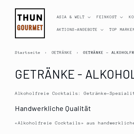
Direkt
zum
Inhalt
ASIA & WELT
FEINKOST
K
AKTIONS-ANGEBOTE
TOP MARKE
Startseite
›
GETRÄNKE
›
GETRÄNKE - ALKOHOLF
K
GETRÄNKE - ALKOHOL
a
Alkoholfreie Cocktails: Getränke-Speziali
t
Handwerkliche Qualität
e
«Alkoholfreie Cocktails» aus handwerklich