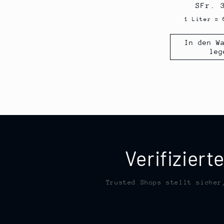
Norma
SFr. 
Preis
1 Liter = 
In den W
leg
Verifizier
Trusted Shops stellt sicher