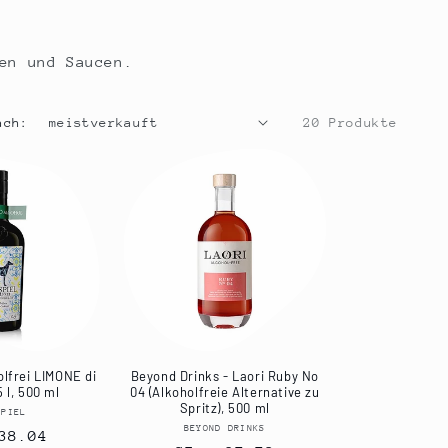
en und Saucen.
ach:
20 Produkte
olfrei LIMONE di
Beyond Drinks - Laori Ruby No
5 l, 500 ml
04 (Alkoholfreie Alternative zu
Spritz), 500 ml
SPIEL
Anbieter:
BEYOND DRINKS
Anbieter:
ler
38.04