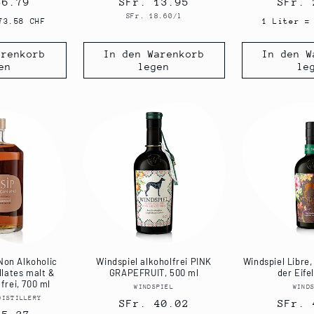
ler
36.79
Normaler
SFr. 13.95
Norma
SFr. 
Grundpreis
SFr. 18.60/l
Preis
Preis
73.58 CHF
1 Liter =
arenkorb
In den Warenkorb
In den W
en
legen
le
on Alkoholic
Windspiel alkoholfrei PINK
Windspiel Libre,
llates malt &
GRAPEFRUIT, 500 ml
der Eife
frei, 700 ml
WINDSPIEL
Anbieter:
WIND
DISTILLERY
Anbieter:
Normaler
SFr. 40.02
Norma
SFr. 