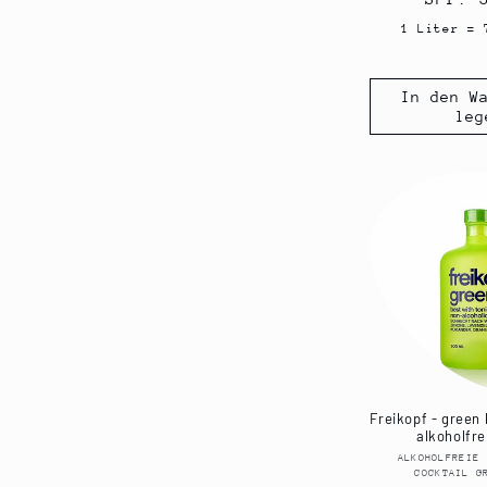
Preis
1 Liter = 
In den W
leg
Freikopf - green 
alkoholfre
ALKOHOLFREIE 
COCKTAIL G