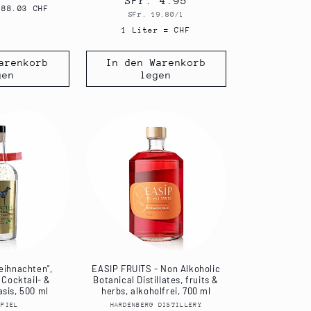
Normaler
SFr. 4.95
 88.03 CHF
Grundpreis
SFr. 19.80/l
Preis
1 Liter = CHF
arenkorb
In den Warenkorb
gen
legen
eihnachten",
EASIP FRUITS - Non Alkoholic
 Cocktail- &
Botanical Distillates, fruits &
sis, 500 ml
herbs, alkoholfrei, 700 ml
SPIEL
Anbieter:
HARDENBERG DISTILLERY
Anbieter: