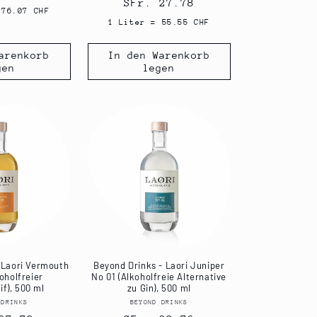
Normaler
SFr. 27.78
 76.07 CHF
Preis
1 Liter = 55.55 CHF
arenkorb
In den Warenkorb
gen
legen
 Laori Vermouth
Beyond Drinks - Laori Juniper
oholfreier
No 01 (Alkoholfreie Alternative
if), 500 ml
zu Gin), 500 ml
 DRINKS
Anbieter:
BEYOND DRINKS
Anbieter: