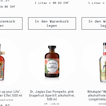
ler
45.37
Preis
Preis
1 Liter = 80.02 CHF
1 Liter =
64.80 CHF
arenkorb
In den Warenkorb
In den W
en
legen
le
 up your Life",
Dr. Jaglas San Pompello, pink
Windspiel "W
er Eifel, 500 ml
Grapefruit Aperitif, alkoholfrei,
alkoholfreie
500 ml
Longdrinkba
ANUFAKTUR
Anbieter:
DR. JAGLAS
Anbieter:
WIND
ler
36.57