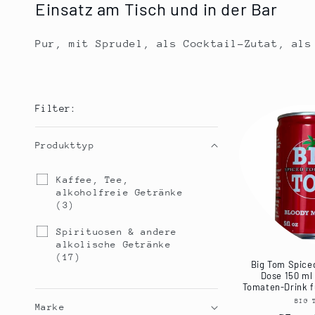
g
Einsatz am Tisch und in der Bar
o
Pur, mit Sprudel, als Cocktail-Zutat, als
r
i
Filter:
e
Produkttyp
Produkttyp
:
K
Kaffee, Tee,
a
alkoholfreie Getränke
f
(3)
f
e
S
Spirituosen & andere
e
p
alkolische Getränke
,
i
(17)
Big Tom Spice
T
r
Dose 150 ml 
e
i
Tomaten-Drink f
e
t
BIG 
,
Marke
u