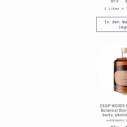
Norma
SFr. 
d
ä
u
Preis
n
1 Liter = 
k
k
t
e
In den W
e
(
leg
)
1
7
P
r
o
d
u
k
t
e
)
EASIP WOODS N
Botanical Disti
barks, alkohol
HARDENBERG 