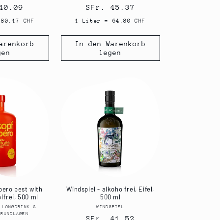
ler
40.09
Normaler
SFr. 45.37
Preis
 80.17 CHF
1 Liter = 64.80 CHF
arenkorb
In den Warenkorb
gen
legen
pero best with
Windspiel - alkoholfrei, Eifel,
olfrei, 500 ml
500 ml
 LONGDRINK &
Anbieter:
WINDSPIEL
Anbieter:
GRUNDLAGEN
Normaler
SFr. 41.52