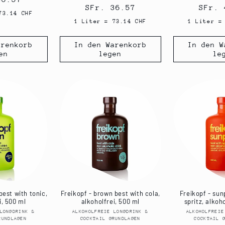
Normaler
SFr. 36.57
Norma
SFr. 
73.14 CHF
Preis
Preis
1 Liter = 73.14 CHF
1 Liter =
arenkorb
In den Warenkorb
In den W
en
legen
le
best with tonic,
Freikopf - brown best with cola,
Freikopf - sun
i, 500 ml
alkoholfrei, 500 ml
spritz, alkoh
LONGDRINK &
Anbieter:
ALKOHOLFREIE LONGDRINK &
Anbieter:
ALKOHOLFREIE
RUNDLAGEN
COCKTAIL GRUNDLAGEN
COCKTAIL 