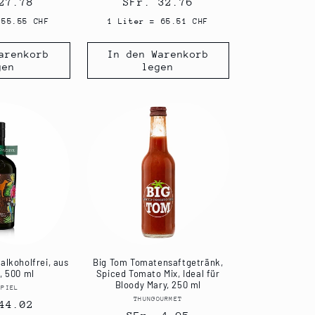
ler
27.78
Normaler
SFr. 32.76
Preis
 55.55 CHF
1 Liter = 65.51 CHF
arenkorb
In den Warenkorb
gen
legen
 alkoholfrei, aus
Big Tom Tomatensaftgetränk,
l, 500 ml
Spiced Tomato Mix, Ideal für
Bloody Mary, 250 ml
SPIEL
Anbieter:
THUNGOURMET
Anbieter:
ler
44.02