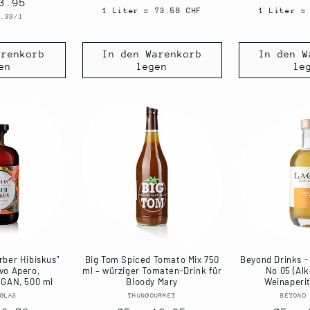
ler
3.95
Preis
Preis
1 Liter = 73.58 CHF
1 Liter =
eis
.33/l
arenkorb
In den Warenkorb
In den W
en
legen
le
rber Hibiskus"
Big Tom Spiced Tomato Mix 750
Beyond Drinks -
vo Apero,
ml – würziger Tomaten-Drink für
No 05 (Alk
EGAN, 500 ml
Bloody Mary
Weinaperit
GLAS
Anbieter:
THUNGOURMET
Anbieter:
BEYOND