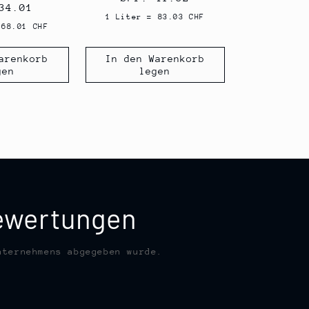
ler
34.01
Preis
1 Liter = 83.03 CHF
 68.01 CHF
arenkorb
In den Warenkorb
gen
legen
bewertungen
nternehmens abgegeben wurde.