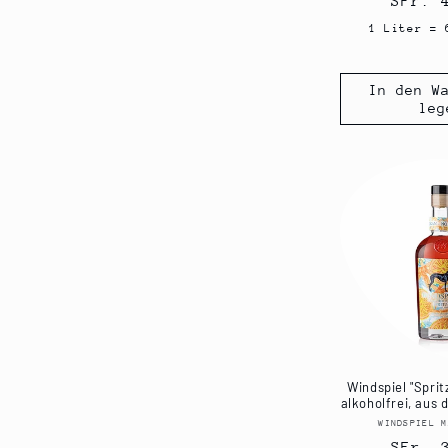
Norma
SFr. 
Preis
1 Liter = 
In den W
leg
Windspiel "Spritz
alkoholfrei, aus d
WINDSPIEL M
Norma
SFr. 