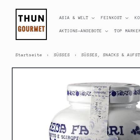
Direkt
zum
Inhalt
ASIA & WELT
FEINKOST
K
AKTIONS-ANGEBOTE
TOP MARKE
Startseite
›
SÜSSES
›
SÜSSES, SNACKS & AUFS
Zu
Produktinformationen
springen