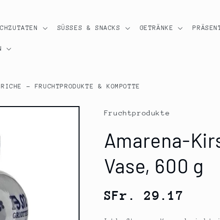
OCHZUTATEN
SÜSSES & SNACKS
GETRÄNKE
PRÄSEN
N
TRICHE - FRUCHTPRODUKTE & KOMPOTTE
Fruchtprodukte
Amarena-Kirs
Vase, 600 g
Normaler
SFr. 29.17
Preis