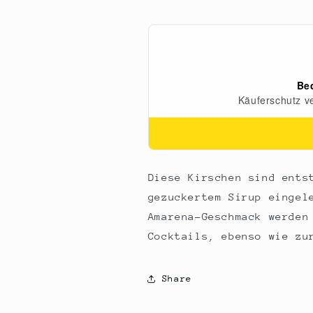
Sirup,
Sirup,
Vase,
Vase,
600
600
g
g
Diese Kirschen sind ents
gezuckertem Sirup eingel
Amarena-Geschmack werden
Cocktails, ebenso wie zu
Share