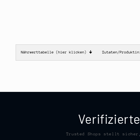
Nährwerttabelle (hier klicken)
🠋
Zutaten/Produkti
Verifizier
Trusted Shops stellt sicher