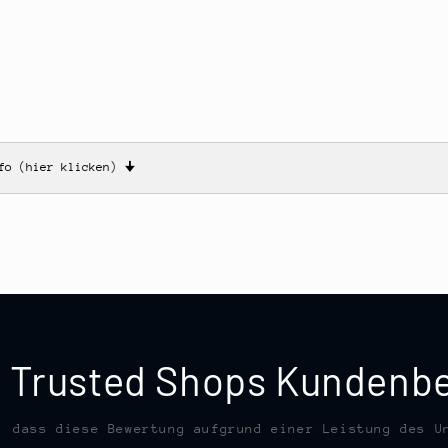
nfo (hier klicken)
🠋
te Trusted Shops Kunden
, dass diese Bewertung aufgrund einer Leistung des U