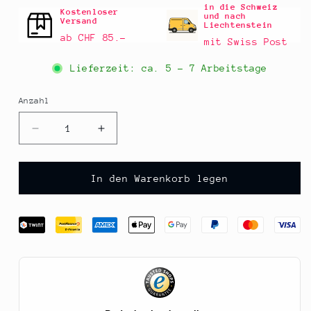
in die Schweiz
Kostenloser
und nach
Versand
Liechtenstein
ab CHF 85.–
mit Swiss Post
Lieferzeit: ca.
5 - 7 Arbeitstage
Anzahl
Anzahl
Verringere
Erhöhe
die
die
Menge
Menge
für
für
In den Warenkorb legen
Amarettini,
Amarettini,
2
2
kg
kg