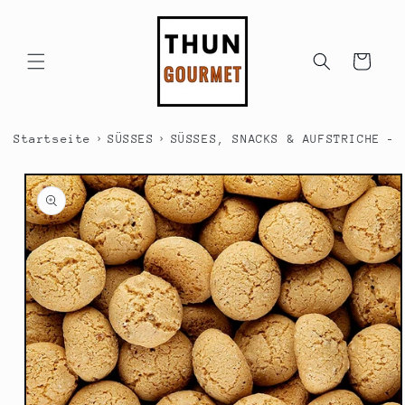
Direkt
zum
Inhalt
Warenkorb
›
›
Startseite
SÜSSES
SÜSSES, SNACKS & AUFSTRICHE - 
duktinformationen
ingen