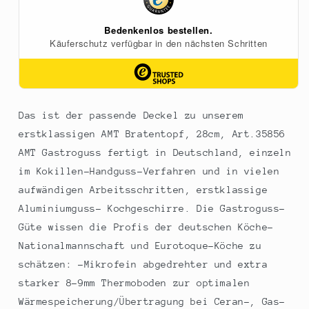
1
1
St
St
Das ist der passende Deckel zu unserem
erstklassigen AMT Bratentopf, 28cm, Art.35856
AMT Gastroguss fertigt in Deutschland, einzeln
im Kokillen-Handguss-Verfahren und in vielen
aufwändigen Arbeitsschritten, erstklassige
Aluminiumguss- Kochgeschirre. Die Gastroguss-
Güte wissen die Profis der deutschen Köche-
Nationalmannschaft und Eurotoque-Köche zu
schätzen: -Mikrofein abgedrehter und extra
starker 8-9mm Thermoboden zur optimalen
Wärmespeicherung/Übertragung bei Ceran-, Gas-