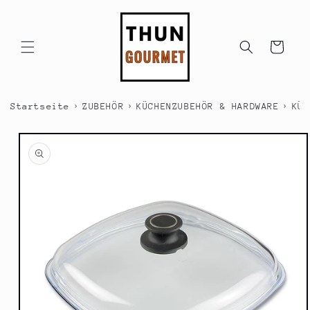
Direkt
zum
Inhalt
Warenkorb
›
›
›
Startseite
ZUBEHÖR
KÜCHENZUBEHÖR & HARDWARE
KÜC
duktinformationen
ingen