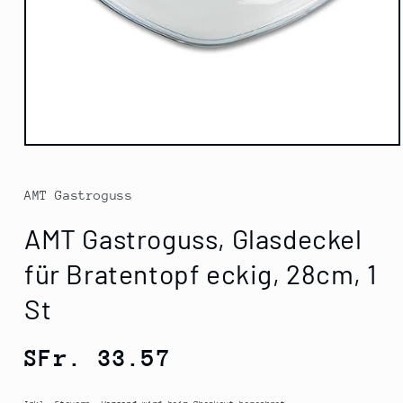
Medien
1
in
Modal
AMT Gastroguss
öffnen
AMT Gastroguss, Glasdeckel
für Bratentopf eckig, 28cm, 1
St
Normaler
SFr. 33.57
Preis