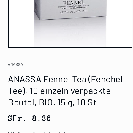
Medien
1
in
Modal
ANASSA
öffnen
ANASSA Fennel Tea (Fenchel
Tee), 10 einzeln verpackte
Beutel, BIO, 15 g, 10 St
Normaler
SFr. 8.36
Preis