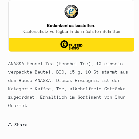
10
10
einzeln
einzeln
verpackte
verpackte
Beutel,
Beutel,
BIO,
BIO,
15
15
g,
g,
10
10
St
St
ANASSA Fennel Tea (Fenchel Tee), 10 einzeln
verpackte Beutel, BIO, 15 g, 10 St stammt aus
dem Hause ANASSA. Dieses Erzeugnis ist der
Kategorie Kaffee, Tee, alkoholfreie Getränke
zugeordnet. Erhältlich im Sortiment von Thun
Gourmet.
Share