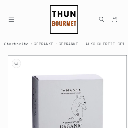
Direkt
zum
Inhalt
Warenkorb
›
›
Startseite
GETRÄNKE
GETRÄNKE - ALKOHOLFREIE GETR
duktinformationen
ingen