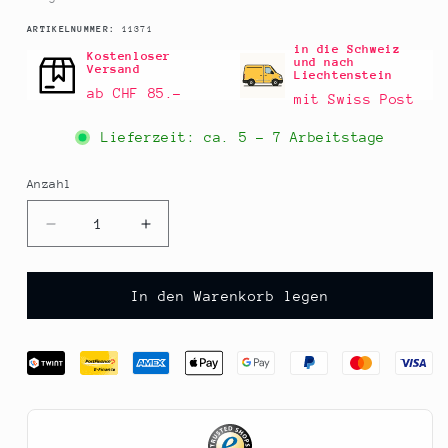
SKU:
ARTIKELNUMMER:
11371
in die Schweiz
Kostenloser
und nach
Versand
Liechtenstein
ab CHF 85.–
mit Swiss Post
Lieferzeit: ca.
5 - 7 Arbeitstage
Anzahl
Anzahl
Verringere
Erhöhe
die
die
Menge
Menge
für
für
In den Warenkorb legen
Aprikosen-
Aprikosen-
Konfitüre,
Konfitüre,
Zentis,
Zentis,
3
3
kg
kg