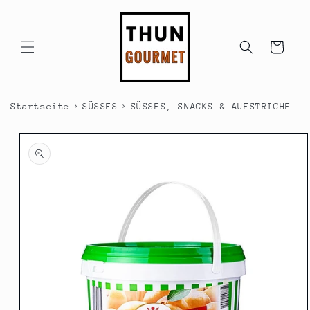
Direkt
zum
Inhalt
Warenkorb
›
›
Startseite
SÜSSES
SÜSSES, SNACKS & AUFSTRICHE - 
duktinformationen
ingen