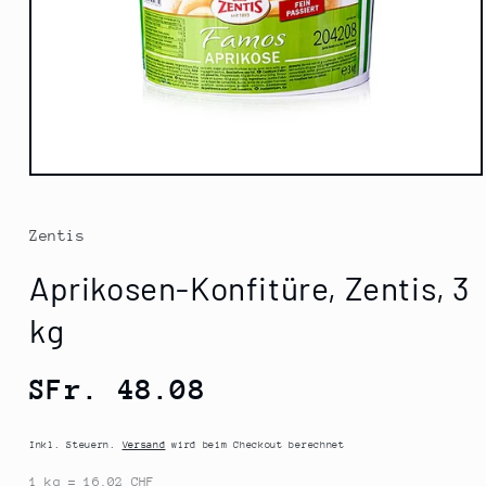
Medien
1
in
Modal
Zentis
öffnen
Aprikosen-Konfitüre, Zentis, 3
kg
Normaler
SFr. 48.08
Preis
Inkl. Steuern.
Versand
wird beim Checkout berechnet
1 kg = 16.02 CHF