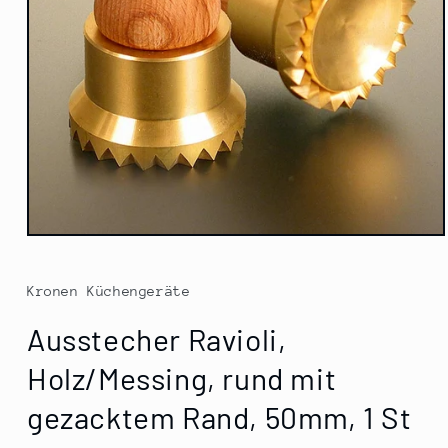
Medien
1
in
Modal
Kronen Küchengeräte
öffnen
Ausstecher Ravioli,
Holz/Messing, rund mit
gezacktem Rand, 50mm, 1 St