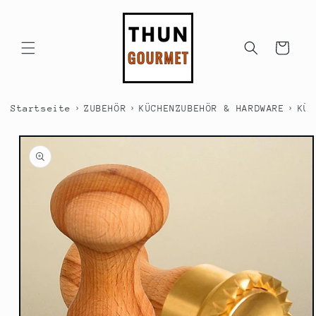
Direkt
zum
Inhalt
Warenkorb
›
›
›
Startseite
ZUBEHÖR
KÜCHENZUBEHÖR & HARDWARE
KÜC
duktinformationen
ingen