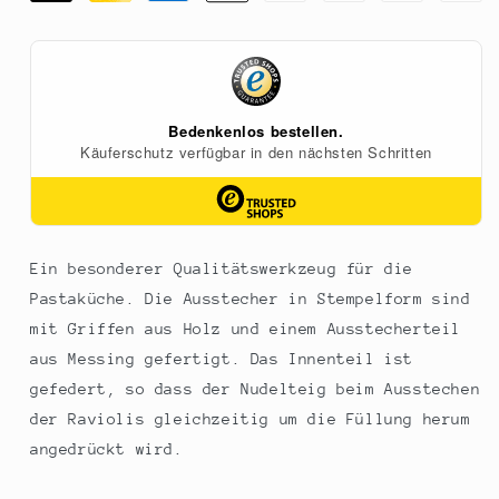
rund
rund
mit
mit
gezacktem
gezacktem
Rand,
Rand,
50mm,
50mm,
1
1
St
St
Ein besonderer Qualitätswerkzeug für die
Pastaküche. Die Ausstecher in Stempelform sind
mit Griffen aus Holz und einem Ausstecherteil
aus Messing gefertigt. Das Innenteil ist
gefedert, so dass der Nudelteig beim Ausstechen
der Raviolis gleichzeitig um die Füllung herum
angedrückt wird.