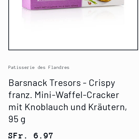
Medien
1
in
Modal
Patisserie des Flandres
öffnen
Barsnack Tresors - Crispy
franz. Mini-Waffel-Cracker
mit Knoblauch und Kräutern,
95 g
Normaler
SFr. 6.97