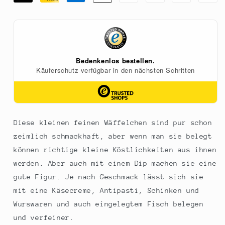
Crispy
Crispy
franz.
franz.
Mini-
Mini-
Waffel-
Waffel-
Cracker
Cracker
mit
mit
Knoblauch
Knoblauch
und
und
Kräutern,
Kräutern,
95
95
g
g
Diese kleinen feinen Wäffelchen sind pur schon
zeimlich schmackhaft, aber wenn man sie belegt
können richtige kleine Köstlichkeiten aus ihnen
werden. Aber auch mit einem Dip machen sie eine
gute Figur. Je nach Geschmack lässt sich sie
mit eine Käsecreme, Antipasti, Schinken und
Wurswaren und auch eingelegtem Fisch belegen
und verfeiner.