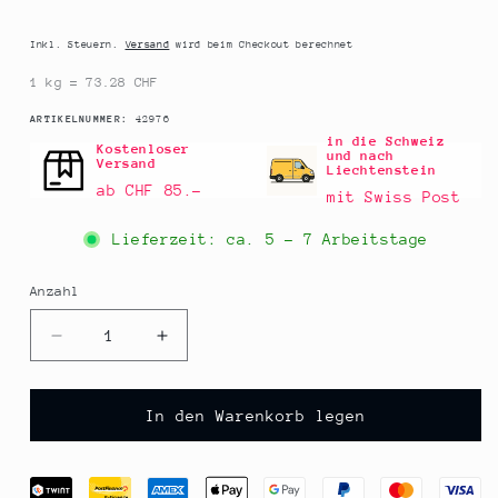
Preis
Inkl. Steuern.
Versand
wird beim Checkout berechnet
1 kg = 73.28 CHF
SKU:
ARTIKELNUMMER:
42976
in die Schweiz
Kostenloser
und nach
Versand
Liechtenstein
ab CHF 85.–
mit Swiss Post
Lieferzeit: ca.
5 - 7 Arbeitstage
Anzahl
Anzahl
Verringere
Erhöhe
die
die
Menge
Menge
für
für
In den Warenkorb legen
Barsnack
Barsnack
Tresors
Tresors
-
-