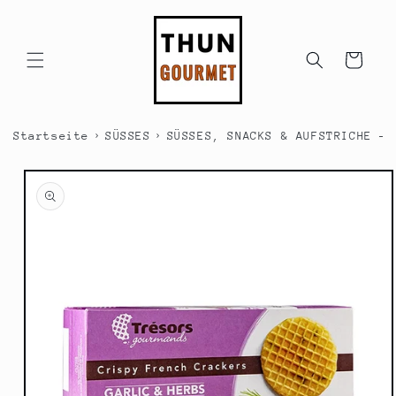
Direkt
zum
Inhalt
Warenkorb
›
›
Startseite
SÜSSES
SÜSSES, SNACKS & AUFSTRICHE - 
duktinformationen
ingen