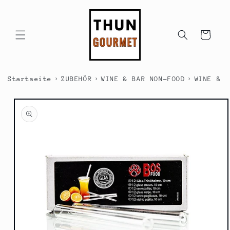
Direkt
zum
Inhalt
Warenkorb
›
›
›
Startseite
ZUBEHÖR
WINE & BAR NON-FOOD
WINE & B
duktinformationen
ingen