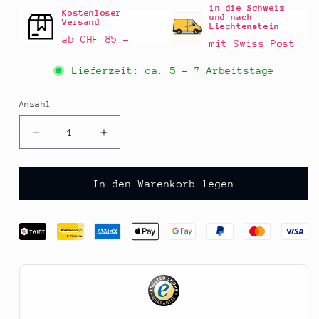
in die Schweiz
Kostenloser
und nach
Versand
Liechtenstein
ab CHF 85.–
mit Swiss Post
Lieferzeit: ca.
5 - 7 Arbeitstage
Anzahl
Anzahl
Verringere
Erhöhe
die
die
Menge
Menge
für
für
In den Warenkorb legen
BOS
BOS
FOOD
FOOD
Glas-
Glas-
Trinkhalme,
Trinkhalme,
Duran-
Duran-
Glas,
Glas,
10cm,
10cm,
12
12
St
St