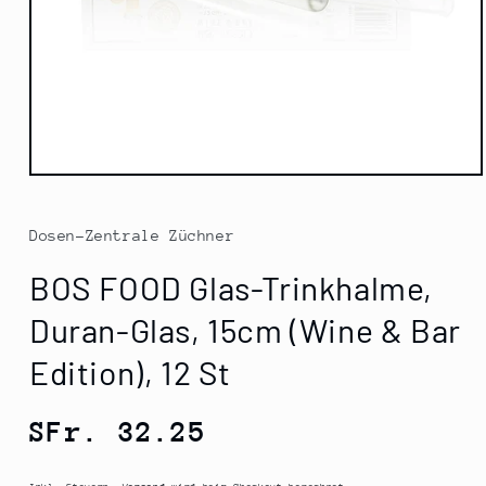
Medien
1
in
Modal
Dosen-Zentrale Züchner
öffnen
BOS FOOD Glas-Trinkhalme,
Duran-Glas, 15cm (Wine & Bar
Edition), 12 St
Normaler
SFr. 32.25
Preis