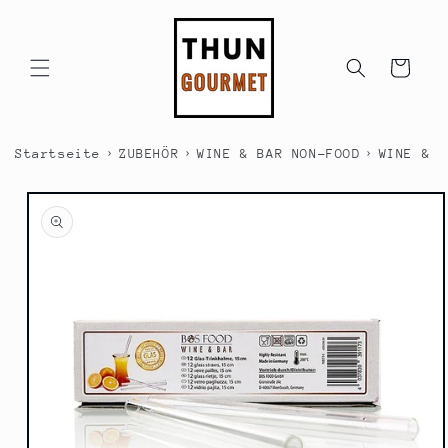
Direkt
zum
Inhalt
Warenkorb
›
›
›
Startseite
ZUBEHÖR
WINE & BAR NON-FOOD
WINE & B
duktinformationen
ingen