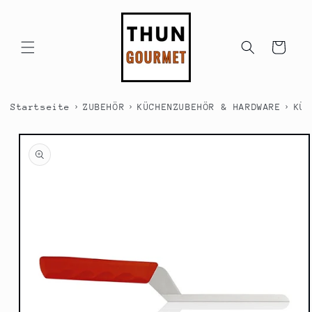
Direkt
zum
Inhalt
Warenkorb
›
›
›
Startseite
ZUBEHÖR
KÜCHENZUBEHÖR & HARDWARE
KÜC
duktinformationen
ingen