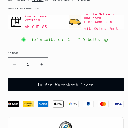
Inkl. Steuern.
Versand
wird beim Checkout berechnet
SKU:
ARTIKELNUMMER:
66427
in die Schweiz
Kostenloser
und nach
Versand
Liechtenstein
ab CHF 85.–
mit Swiss Post
Lieferzeit: ca.
5 - 7 Arbeitstage
Anzahl
Anzahl
Verringere
Erhöhe
die
die
Menge
Menge
für
für
In den Warenkorb legen
Briemesser
Briemesser
(Weichkäse
(Weichkäse
Messer),
Messer),
glatt,
glatt,
15cm,
15cm,
Griff
Griff
rot,
rot,