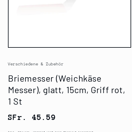
Medien
1
in
Modal
Verschiedene & Zubehör
öffnen
Briemesser (Weichkäse
Messer), glatt, 15cm, Griff rot,
1 St
Normaler
SFr. 45.59
Preis