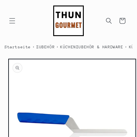
Direkt
zum
Inhalt
Warenkorb
›
›
›
Startseite
ZUBEHÖR
KÜCHENZUBEHÖR & HARDWARE
KÜC
duktinformationen
ingen