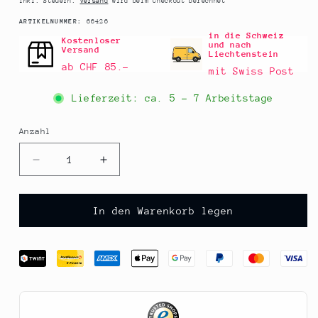
Inkl. Steuern.
Versand
wird beim Checkout berechnet
SKU:
ARTIKELNUMMER:
66426
in die Schweiz
Kostenloser
und nach
Versand
Liechtenstein
ab CHF 85.–
mit Swiss Post
Lieferzeit: ca.
5 - 7 Arbeitstage
Anzahl
Anzahl
Verringere
Erhöhe
die
die
Menge
Menge
für
für
In den Warenkorb legen
Briemesser
Briemesser
(Weichkäse
(Weichkäse
Messer),
Messer),
glatt,
glatt,
15cm,
15cm,
Griff
Griff
blau,
blau,