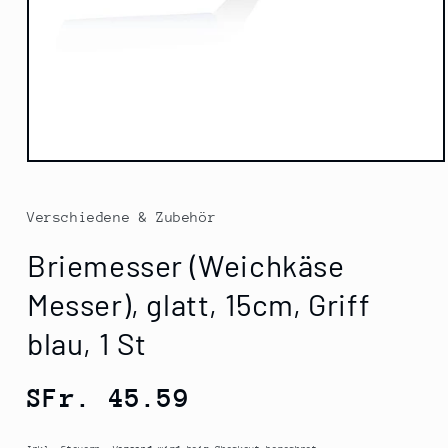
Medien
1
in
Modal
Verschiedene & Zubehör
öffnen
Briemesser (Weichkäse
Messer), glatt, 15cm, Griff
blau, 1 St
Normaler
SFr. 45.59
Preis