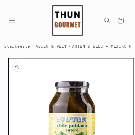
Direkt
zum
Inhalt
Warenkorb
›
›
Startseite
ASIEN & WELT
ASIEN & WELT - MEXIKO & 
duktinformationen
ingen