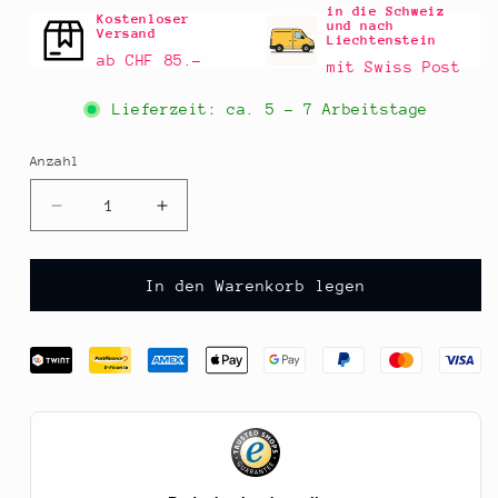
in die Schweiz
Kostenloser
und nach
Versand
Liechtenstein
ab CHF 85.–
mit Swiss Post
Lieferzeit: ca.
5 - 7 Arbeitstage
Anzahl
Anzahl
Verringere
Erhöhe
die
die
Menge
Menge
für
für
In den Warenkorb legen
Chili
Chili
Poblano,
Poblano,
ganz,
ganz,
940
940
g
g