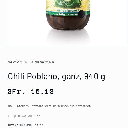
Medien
1
in
Modal
Mexico & Südamerika
öffnen
Chili Poblano, ganz, 940 g
Normaler
SFr. 16.13
Preis
Inkl. Steuern.
Versand
wird beim Checkout berechnet
1 kg = 38.85 CHF
SKU:
ARTIKELNUMMER:
65496