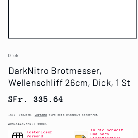
Medien
1
in
Modal
Dick
öffnen
DarkNitro Brotmesser,
Wellenschliff 26cm, Dick, 1 St
Normaler
SFr. 335.64
Preis
Inkl. Steuern.
Versand
wird beim Checkout berechnet
SKU:
ARTIKELNUMMER:
65081
in die Schweiz
Kostenloser
und nach
Versand