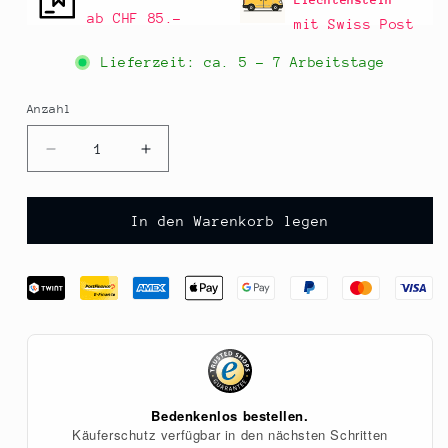
Liechtenstein
ab CHF 85.–
mit Swiss Post
Lieferzeit: ca.
5 - 7 Arbeitstage
Anzahl
Anzahl
Verringere
Erhöhe
die
die
Menge
Menge
für
für
In den Warenkorb legen
DarkNitro
DarkNitro
Brotmesser,
Brotmesser,
Wellenschliff
Wellenschliff
26cm,
26cm,
Dick,
Dick,
1
1
St
St