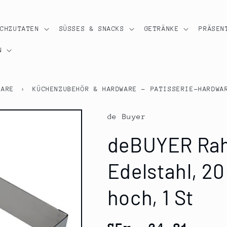
OCHZUTATEN
SÜSSES & SNACKS
GETRÄNKE
PRÄSEN
N
WARE
›
KÜCHENZUBEHÖR & HARDWARE - PATISSERIE-HARDWA
de Buyer
deBUYER Rah
Edelstahl, 2
hoch, 1 St
Normaler