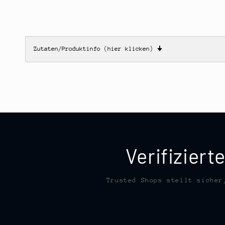
Zutaten/Produktinfo (hier klicken)
🠋
Verifizier
Trusted Shops stellt sicher