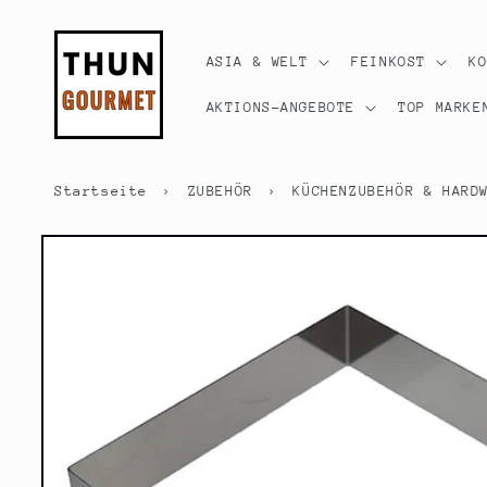
Direkt
zum
Inhalt
ASIA & WELT
FEINKOST
K
AKTIONS-ANGEBOTE
TOP MARKE
Startseite
›
ZUBEHÖR
›
KÜCHENZUBEHÖR & HARD
Zu
Produktinformationen
springen