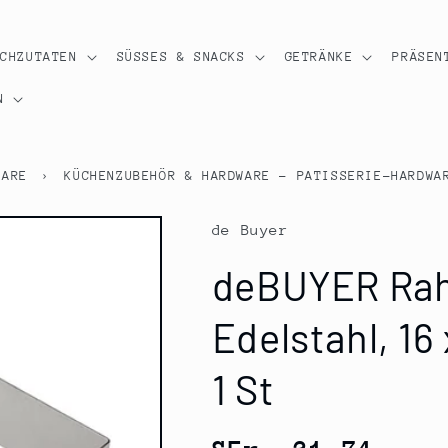
OCHZUTATEN
SÜSSES & SNACKS
GETRÄNKE
PRÄSEN
N
WARE
›
KÜCHENZUBEHÖR & HARDWARE - PATISSERIE-HARDWA
de Buyer
deBUYER Rah
Edelstahl, 16
1 St
Normaler