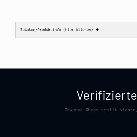
Zutaten/Produktinfo (hier klicken)
🠋
Verifizier
Trusted Shops stellt sicher