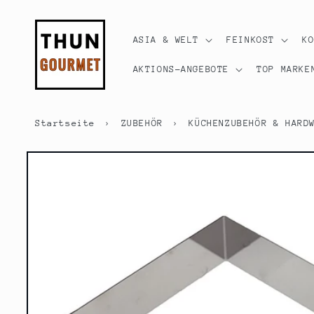
Direkt
zum
Inhalt
ASIA & WELT
FEINKOST
K
AKTIONS-ANGEBOTE
TOP MARKE
Startseite
›
ZUBEHÖR
›
KÜCHENZUBEHÖR & HARD
Zu
Produktinformationen
springen