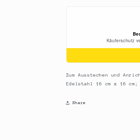
16
16
x
x
16cm,
16cm,
4,5cm
4,5cm
hoch,
hoch,
1
1
St
St
Zum Ausstechen und Anric
Edelstahl 16 cm x 16 cm;
Share