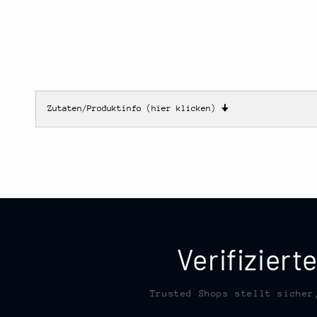
Zutaten/Produktinfo (hier klicken)
🠋
Verifizier
Trusted Shops stellt sicher