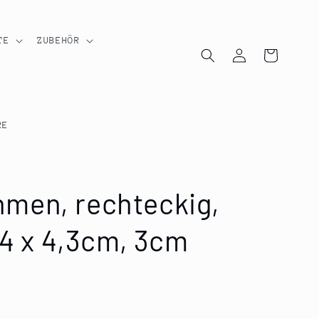
TE
ZUBEHÖR
Einloggen
Warenkorb
RE
men, rechteckig,
,4 x 4,3cm, 3cm