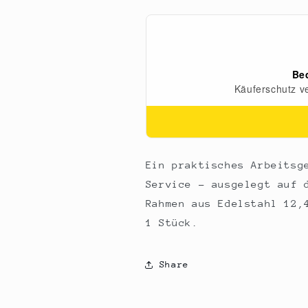
12,4
12,4
x
x
4,3cm,
4,3cm,
3cm
3cm
hoch,
hoch,
1
1
St
St
Ein praktisches Arbeitsg
Service – ausgelegt auf 
Rahmen aus Edelstahl 12,
1 Stück.
Share