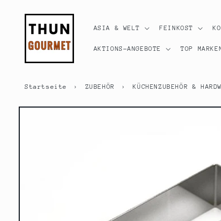
Direkt
zum
Inhalt
ASIA & WELT
FEINKOST
K
AKTIONS-ANGEBOTE
TOP MARKE
Startseite
›
ZUBEHÖR
›
KÜCHENZUBEHÖR & HARD
Zu
Produktinformationen
springen