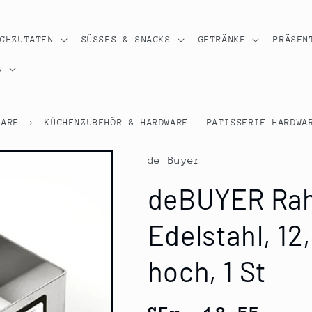
OCHZUTATEN
SÜSSES & SNACKS
GETRÄNKE
PRÄSEN
N
WARE
›
KÜCHENZUBEHÖR & HARDWARE - PATISSERIE-HARDWA
de Buyer
deBUYER Rah
Edelstahl, 12
hoch, 1 St
Normaler