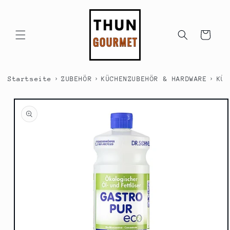
Direkt
zum
Inhalt
Warenkorb
›
›
›
Startseite
ZUBEHÖR
KÜCHENZUBEHÖR & HARDWARE
KÜC
duktinformationen
ingen