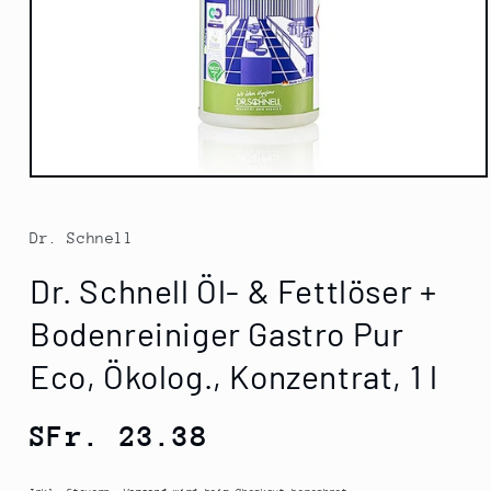
Medien
1
in
Modal
Dr. Schnell
öffnen
Dr. Schnell Öl- & Fettlöser +
Bodenreiniger Gastro Pur
Eco, Ökolog., Konzentrat, 1 l
Normaler
SFr. 23.38
Preis