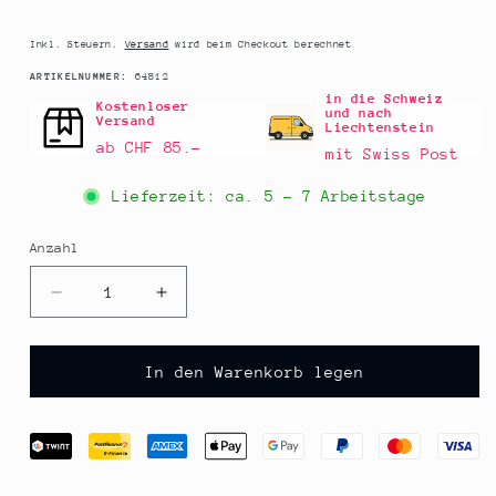
Preis
Inkl. Steuern.
Versand
wird beim Checkout berechnet
SKU:
ARTIKELNUMMER:
64812
in die Schweiz
Kostenloser
und nach
Versand
Liechtenstein
ab CHF 85.–
mit Swiss Post
Lieferzeit: ca.
5 - 7 Arbeitstage
Anzahl
Anzahl
Verringere
Erhöhe
die
die
Menge
Menge
für
für
In den Warenkorb legen
Dr.
Dr.
Schnell
Schnell
Sanitärreiniger
Sanitärreiniger
&amp;
&amp;
Kalklöser
Kalklöser