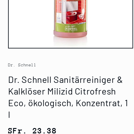
Medien
1
in
Modal
Dr. Schnell
öffnen
Dr. Schnell Sanitärreiniger &
Kalklöser Milizid Citrofresh
Eco, ökologisch, Konzentrat, 1
l
Normaler
SFr. 23.38