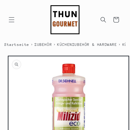
Direkt
zum
Inhalt
Warenkorb
›
›
›
Startseite
ZUBEHÖR
KÜCHENZUBEHÖR & HARDWARE
KÜC
duktinformationen
ingen