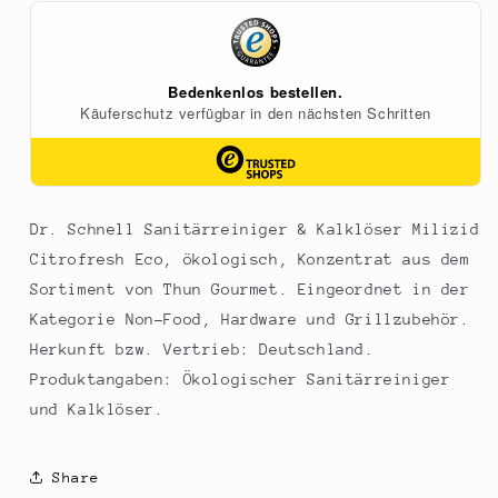
Milizid
Milizid
Citrofresh
Citrofresh
Eco,
Eco,
ökologisch,
ökologisch,
Konzentrat,
Konzentrat,
1
1
l
l
Dr. Schnell Sanitärreiniger & Kalklöser Milizid
Citrofresh Eco, ökologisch, Konzentrat aus dem
Sortiment von Thun Gourmet. Eingeordnet in der
Kategorie Non-Food, Hardware und Grillzubehör.
Herkunft bzw. Vertrieb: Deutschland.
Produktangaben: Ökologischer Sanitärreiniger
und Kalklöser.
Share