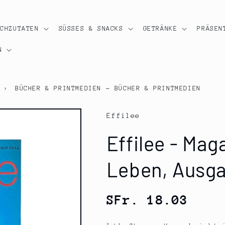
OCHZUTATEN
SÜSSES & SNACKS
GETRÄNKE
PRÄSEN
N
›
BÜCHER & PRINTMEDIEN - BÜCHER & PRINTMEDIEN
Effilee
Effilee - Mag
Leben, Ausga
Normaler
SFr. 18.03
Preis