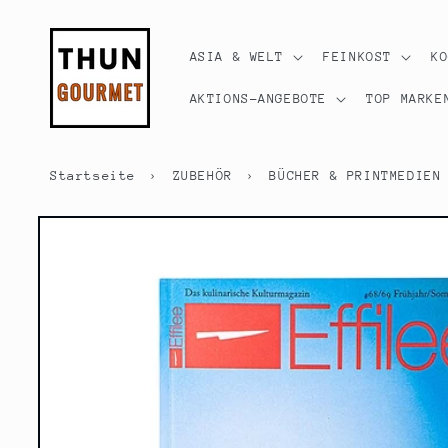
Direkt
zum
Inhalt
ASIA & WELT
FEINKOST
K
AKTIONS-ANGEBOTE
TOP MARKE
Startseite
›
ZUBEHÖR
›
BÜCHER & PRINTMEDIEN
Zu
Produktinformationen
springen