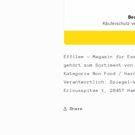
Leben,
Leben,
Ausgabe
Ausgabe
68/69,
68/69,
1
1
St
St
Effilee - Magazin für Es
gehört zum Sortiment von
Kategorie Non Food / Har
Verantwortlich: Spiegel-
Ericusspitze 1, 20457 Ha
Share