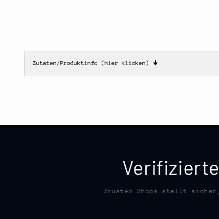
Zutaten/Produktinfo (hier klicken)
🠋
Verifizier
Trusted Shops stellt sicher