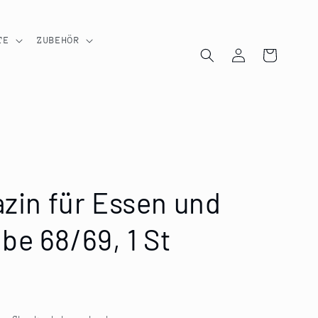
TE
ZUBEHÖR
Einloggen
Warenkorb
azin für Essen und
be 68/69, 1 St