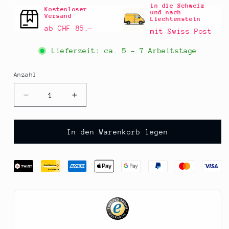
in die Schweiz
Kostenloser
und nach
Versand
Liechtenstein
ab CHF 85.–
mit Swiss Post
Lieferzeit: ca.
5 - 7 Arbeitstage
Anzahl
Anzahl
Verringere
Erhöhe
die
die
Menge
Menge
für
für
In den Warenkorb legen
Effilee
Effilee
-
-
Magazin
Magazin
für
für
Essen
Essen
und
und
Leben,
Leben,
Ausgabe
Ausgabe
73,
73,