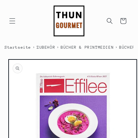
Direkt
zum
Inhalt
Warenkorb
›
›
›
Startseite
ZUBEHÖR
BÜCHER & PRINTMEDIEN
BÜCHER 
duktinformationen
ingen