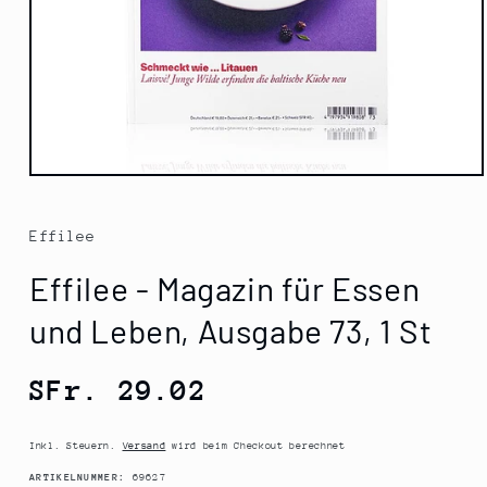
Medien
1
in
Modal
Effilee
öffnen
Effilee - Magazin für Essen
und Leben, Ausgabe 73, 1 St
Normaler
SFr. 29.02
Preis
Inkl. Steuern.
Versand
wird beim Checkout berechnet
SKU:
ARTIKELNUMMER:
69627