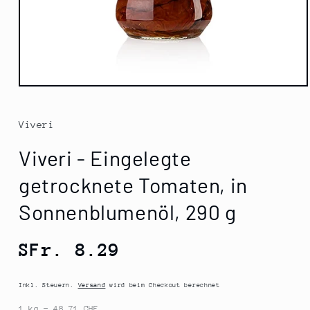
Medien
1
in
Modal
Viveri
öffnen
Viveri - Eingelegte
getrocknete Tomaten, in
Sonnenblumenöl, 290 g
Normaler
SFr. 8.29
Preis
Inkl. Steuern.
Versand
wird beim Checkout berechnet
1 kg = 48.71 CHF