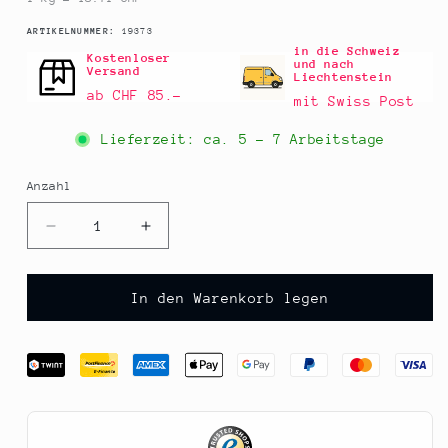
SKU:
ARTIKELNUMMER:
19373
in die Schweiz
Kostenloser
und nach
Versand
Liechtenstein
ab CHF 85.–
mit Swiss Post
Lieferzeit: ca.
5 - 7 Arbeitstage
Anzahl
Anzahl
Verringere
Erhöhe
die
die
Menge
Menge
für
für
In den Warenkorb legen
Viveri
Viveri
-
-
Eingelegte
Eingelegte
getrocknete
getrocknete
Tomaten,
Tomaten,
in
in
Sonnenblumenöl,
Sonnenblumenöl,