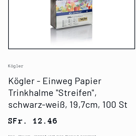
Medien
1
in
Modal
Kögler
öffnen
Kögler - Einweg Papier
Trinkhalme "Streifen",
schwarz-weiß, 19,7cm, 100 St
Normaler
SFr. 12.46
Preis