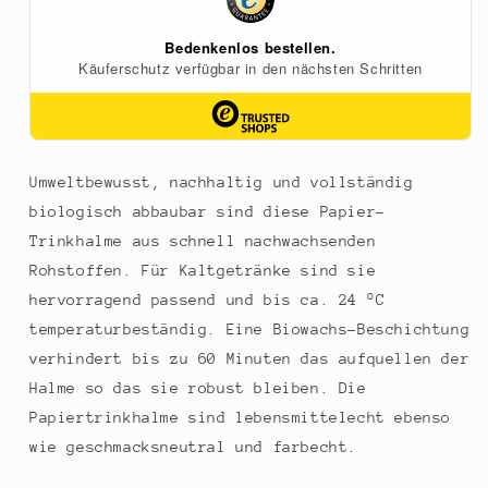
weiß,
weiß,
19,7cm,
19,7cm,
100
100
St
St
Umweltbewusst, nachhaltig und vollständig
biologisch abbaubar sind diese Papier-
Trinkhalme aus schnell nachwachsenden
Rohstoffen. Für Kaltgetränke sind sie
hervorragend passend und bis ca. 24 °C
temperaturbeständig. Eine Biowachs-Beschichtung
verhindert bis zu 60 Minuten das aufquellen der
Halme so das sie robust bleiben. Die
Papiertrinkhalme sind lebensmittelecht ebenso
wie geschmacksneutral und farbecht.