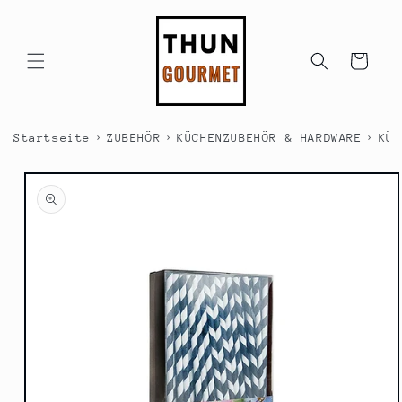
Direkt
zum
Inhalt
Warenkorb
›
›
›
Startseite
ZUBEHÖR
KÜCHENZUBEHÖR & HARDWARE
KÜC
duktinformationen
ingen