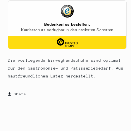
Schwarz,
Schwarz,
S,
S,
ungepudert,
ungepudert,
100
100
St
St
Die vorliegende Einweghandschuhe sind optimal
für den Gastronomie- und Patisseriebedarf. Aus
hautfreundlichem Latex hergestellt.
Share