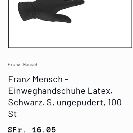
Medien
1
in
Modal
Franz Mensch
öffnen
Franz Mensch -
Einweghandschuhe Latex,
Schwarz, S, ungepudert, 100
St
Normaler
SFr. 16.05