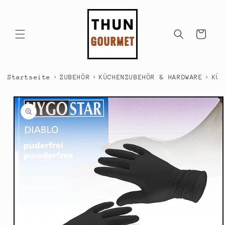
Direkt
zum
Inhalt
Warenkorb
›
›
›
Startseite
ZUBEHÖR
KÜCHENZUBEHÖR & HARDWARE
KÜC
duktinformationen
ingen