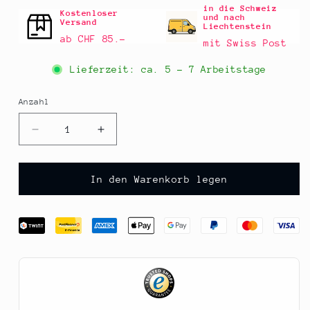
in die Schweiz
Kostenloser
und nach
Versand
Liechtenstein
ab CHF 85.–
mit Swiss Post
Lieferzeit: ca.
5 - 7 Arbeitstage
Anzahl
Anzahl
Verringere
Erhöhe
die
die
Menge
Menge
für
für
In den Warenkorb legen
Erdnüsse,
Erdnüsse,
gesalzen,
gesalzen,
geröstet,
geröstet,
200
200
g
g