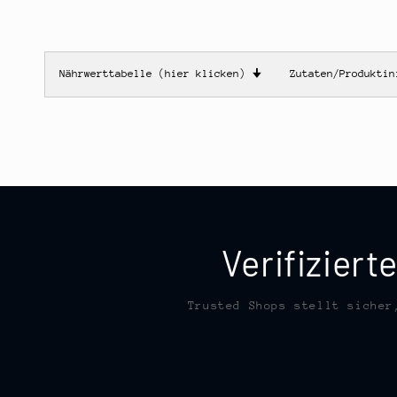
Nährwerttabelle (hier klicken)
🠋
Zutaten/Produkti
Verifizier
Trusted Shops stellt sicher