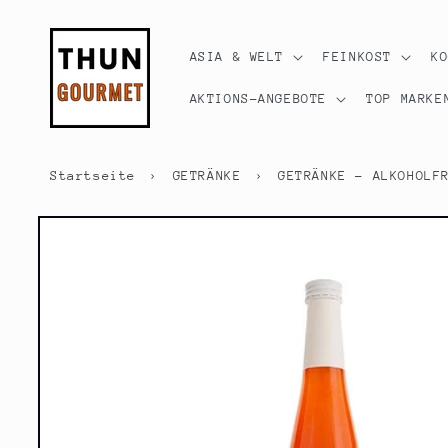
Direkt
zum
Inhalt
ASIA & WELT
FEINKOST
K
AKTIONS-ANGEBOTE
TOP MARKE
Startseite
›
GETRÄNKE
›
GETRÄNKE - ALKOHOLF
Zu
Produktinformationen
springen