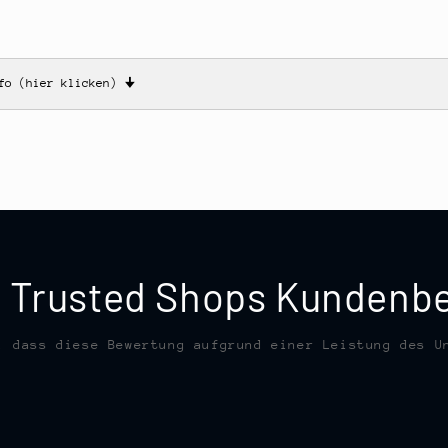
nfo (hier klicken)
🠋
te Trusted Shops Kunden
, dass diese Bewertung aufgrund einer Leistung des U