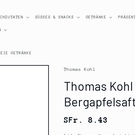
OCHZUTATEN
SÜSSES & SNACKS
GETRÄNKE
PRÄSEN
N
REIE GETRÄNKE
Thomas Kohl
Thomas Kohl 
Bergapfelsaft
Normaler
SFr. 8.43
Preis