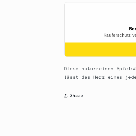
+
+
Karotte,
Karotte,
750
750
ml
ml
Diese naturreinen Apfels
lässt das Herz eines jed
Share