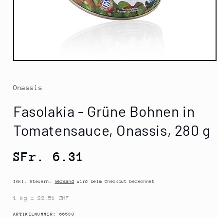
Medien
1
in
Modal
Onassis
öffnen
Fasolakia - Grüne Bohnen in
Tomatensauce, Onassis, 280 g
Normaler
SFr. 6.31
Preis
Inkl. Steuern.
Versand
wird beim Checkout berechnet
1 kg = 22.51 CHF
SKU:
ARTIKELNUMMER:
66530