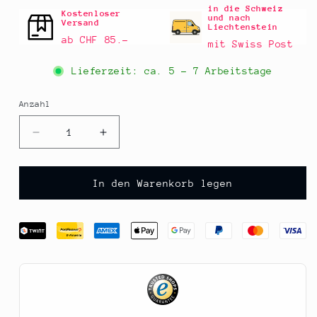
in die Schweiz
Kostenloser
und nach
Versand
Liechtenstein
ab CHF 85.–
mit Swiss Post
Lieferzeit: ca.
5 - 7 Arbeitstage
Anzahl
Anzahl
Verringere
Erhöhe
die
die
Menge
Menge
für
für
In den Warenkorb legen
Fasolakia
Fasolakia
-
-
Grüne
Grüne
Bohnen
Bohnen
in
in
Tomatensauce,
Tomatensauce,
Onassis,
Onassis,
280
280
g
g