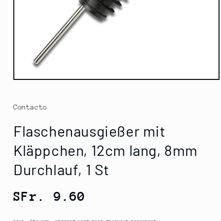
Medien
1
in
Modal
Contacto
öffnen
Flaschenausgießer mit
Kläppchen, 12cm lang, 8mm
Durchlauf, 1 St
Normaler
SFr. 9.60
Preis