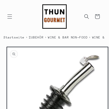
Direkt
zum
Inhalt
Warenkorb
›
›
›
Startseite
ZUBEHÖR
WINE & BAR NON-FOOD
WINE & B
duktinformationen
ingen