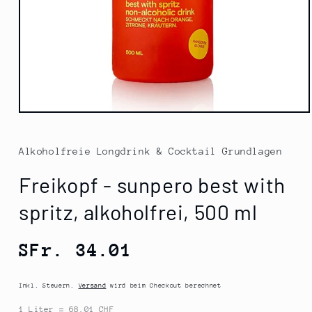
Medien
1
in
Modal
Alkoholfreie Longdrink & Cocktail Grundlagen
öffnen
Freikopf - sunpero best with
spritz, alkoholfrei, 500 ml
Normaler
SFr. 34.01
Preis
Inkl. Steuern.
Versand
wird beim Checkout berechnet
1 Liter = 68.01 CHF