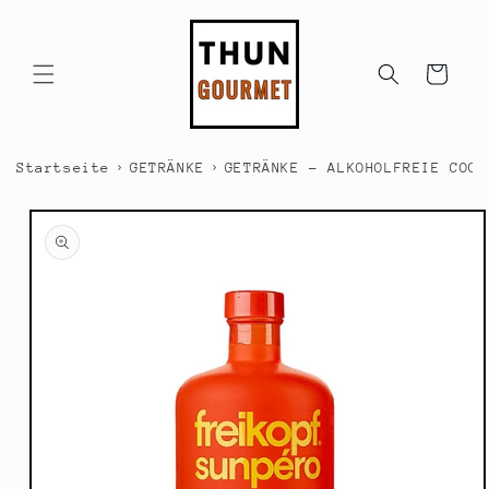
Direkt
zum
Inhalt
Warenkorb
›
›
Startseite
GETRÄNKE
GETRÄNKE - ALKOHOLFREIE COCK
duktinformationen
ingen