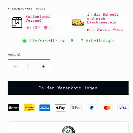
SKU:
ARTIKELNUMMER:
65594
in die Schweiz
Kostenloser
und nach
Versand
Liechtenstein
ab CHF 85.–
mit Swiss Post
Lieferzeit: ca.
5 - 7 Arbeitstage
Anzahl
Anzahl
Verringere
Erhöhe
die
die
Menge
Menge
für
für
In den Warenkorb legen
Freikopf
Freikopf
-
-
sunpero
sunpero
best
best
with
with
spritz,
spritz,
alkoholfrei,
alkoholfrei,