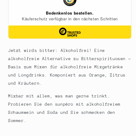
500
500
ml
ml
Jetzt wirds bitter: Alkoholfrei! Eine
alkoholfreie Alternative zu Bitterspirituosen -
Basis zum Mixen für alkoholfreie Mixgetränke
und Longdrinks. Komponiert aus Orange, Zitrus
und Kräutern.
Mixbar mit allem, was man gerne trinkt.
Probieren Sie den sunpéro mit alkoholfreiem
Schaumwein und Soda und Sie schmecken den
Sommer.