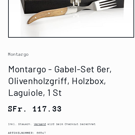
Medien
1
in
Modal
Montargo
öffnen
Montargo - Gabel-Set 6er,
Olivenholzgriff, Holzbox,
Laguiole, 1 St
Normaler
SFr. 117.33
Preis
Inkl. Steuern.
Versand
wird beim Checkout berechnet
SKU:
ARTIKELNUMMER:
66547