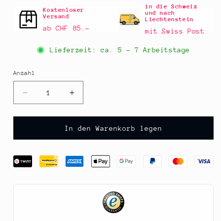
in die Schweiz
Kostenloser
und nach
Versand
Liechtenstein
ab CHF 85.–
mit Swiss Post
Lieferzeit: ca.
5 - 7 Arbeitstage
Anzahl
Anzahl
Verringere
Erhöhe
die
die
Menge
Menge
für
für
In den Warenkorb legen
Montargo
Montargo
-
-
Gabel-
Gabel-
Set
Set
6er,
6er,
Olivenholzgriff,
Olivenholzgriff,
Holzbox,
Holzbox,
Laguiole,
Laguiole,