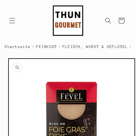
Direkt
zum
Inhalt
Warenkorb
›
›
›
Startseite
FEINKOST
FLEISCH, WURST & GEFLÜGEL
F
duktinformationen
ingen