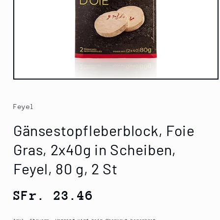
Medien
1
in
Modal
Feyel
öffnen
Gänsestopfleberblock, Foie
Gras, 2x40g in Scheiben,
Feyel, 80 g, 2 St
Normaler
SFr. 23.46
Preis