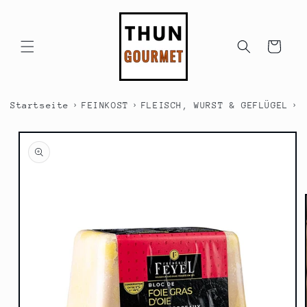
Direkt
zum
Inhalt
Warenkorb
›
›
›
Startseite
FEINKOST
FLEISCH, WURST & GEFLÜGEL
F
duktinformationen
ingen