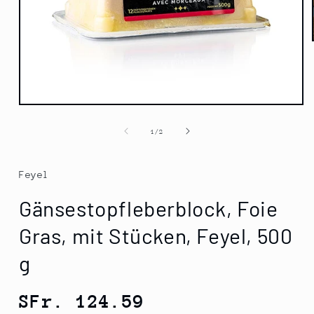
Medien
1
in
von
1
/
2
Modal
öffnen
Feyel
Gänsestopfleberblock, Foie
Gras, mit Stücken, Feyel, 500
g
Normaler
SFr. 124.59
Preis