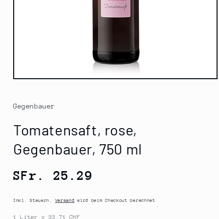
Medien
1
in
Modal
Gegenbauer
öffnen
Tomatensaft, rose,
Gegenbauer, 750 ml
Normaler
SFr. 25.29
Preis
Inkl. Steuern.
Versand
wird beim Checkout berechnet
1 Liter = 33.71 CHF