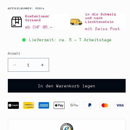
SKU:
ARTIKELNUMMER:
66804
in die Schweiz
Kostenloser
und nach
Versand
Liechtenstein
ab CHF 85.–
mit Swiss Post
Lieferzeit: ca.
5 - 7 Arbeitstage
Anzahl
Anzahl
Verringere
Erhöhe
die
die
Menge
Menge
für
für
In den Warenkorb legen
Tomatensaft,
Tomatensaft,
rose,
rose,
Gegenbauer,
Gegenbauer,
750
750
ml
ml