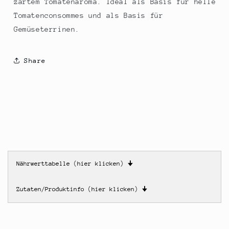
zartem Tomatenaroma. Ideal als Basis für helle
Tomatenconsommes und als Basis für
Gemüseterrinen.
Share
Nährwerttabelle (hier klicken)
🠋
Zutaten/Produktinfo (hier klicken)
🠋