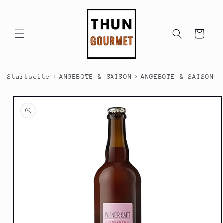
Direkt
zum
Inhalt
Warenkorb
›
›
Startseite
ANGEBOTE & SAISON
ANGEBOTE & SAISON -
duktinformationen
ingen