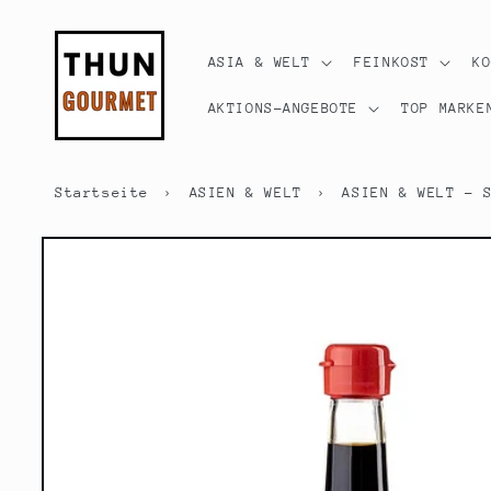
Direkt
zum
Inhalt
ASIA & WELT
FEINKOST
K
AKTIONS-ANGEBOTE
TOP MARKE
Startseite
›
ASIEN & WELT
›
ASIEN & WELT - 
Zu
Produktinformationen
springen