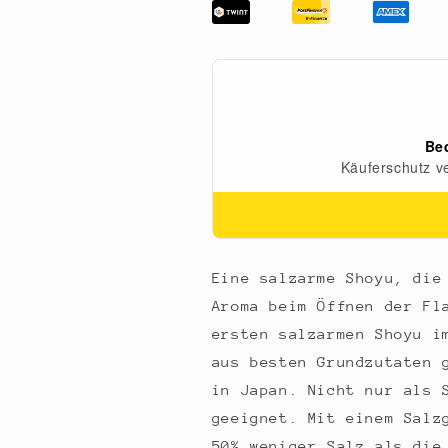
Sauce,
Sauce,
Shoyu,
Shoyu,
salzreduziert,
salzreduziert,
Fueki,
Fueki,
Japan,
Japan,
150
150
ml
ml
Eine salzarme Shoyu, die
Aroma beim Öffnen der Fl
ersten salzarmen Shoyu i
aus besten Grundzutaten 
in Japan. Nicht nur als 
geeignet. Mit einem Salz
50% weniger Salz als die