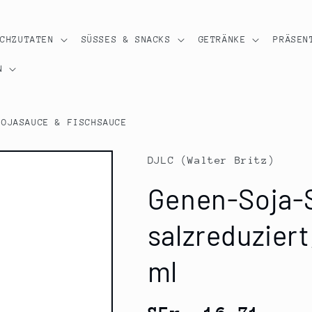
OCHZUTATEN
SÜSSES & SNACKS
GETRÄNKE
PRÄSEN
N
SOJASAUCE & FISCHSAUCE
DJLC (Walter Britz)
Genen-Soja-S
salzreduziert
ml
Normaler