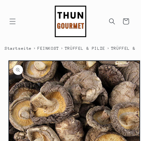
Direkt
zum
Inhalt
Warenkorb
›
›
›
Startseite
FEINKOST
TRÜFFEL & PILZE
TRÜFFEL & P
duktinformationen
ingen