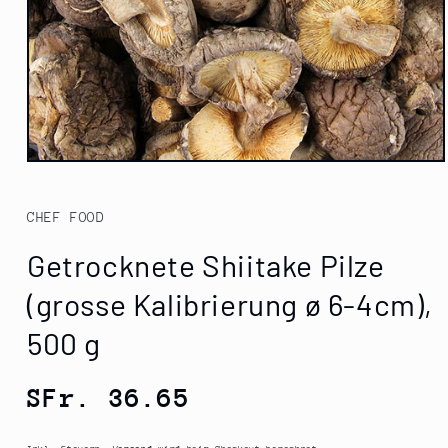
Medien
1
in
Modal
CHEF FOOD
öffnen
Getrocknete Shiitake Pilze
(grosse Kalibrierung ø 6-4cm),
500 g
Normaler
SFr. 36.65
Preis