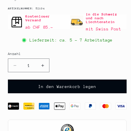
SKU:
ARTIKELNUMMER:
52104
in die Schweiz
Kostenloser
und nach
Versand
Liechtenstein
ab CHF 85.–
mit Swiss Post
Lieferzeit: ca.
5 - 7 Arbeitstage
Anzahl
Anzahl
Verringere
Erhöhe
die
die
Menge
Menge
für
für
In den Warenkorb legen
Gewürzgarten
Gewürzgarten
Flohsamenschalen,
Flohsamenschalen,
ganz,
ganz,
50
50
g
g