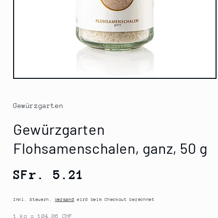
Medien
1
in
Modal
Gewürzgarten
öffnen
Gewürzgarten
Flohsamenschalen, ganz, 50 g
Normaler
SFr. 5.21
Preis
Inkl. Steuern.
Versand
wird beim Checkout berechnet
1 kg = 104.06 CHF