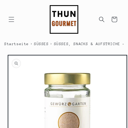
Direkt
zum
Inhalt
Warenkorb
›
›
Startseite
SÜSSES
SÜSSES, SNACKS & AUFSTRICHE - 
duktinformationen
ingen