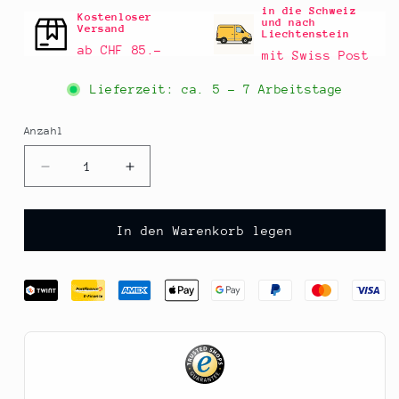
in die Schweiz
Kostenloser
und nach
Versand
Liechtenstein
ab CHF 85.–
mit Swiss Post
Lieferzeit: ca.
5 - 7 Arbeitstage
Anzahl
Anzahl
Verringere
Erhöhe
die
die
Menge
Menge
für
für
In den Warenkorb legen
Grüne
Grüne
Oliven,
Oliven,
ohne
ohne
Kern,
Kern,
in
in
Lake,
Lake,
Linos,
Linos,
1,5
1,5
kg
kg