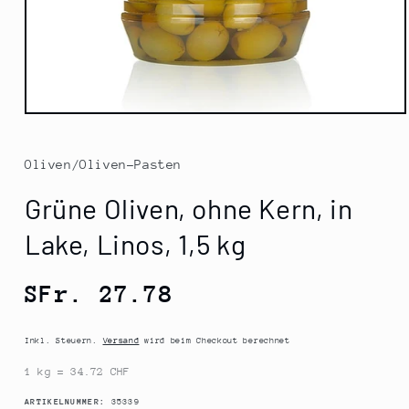
Medien
1
in
Modal
Oliven/Oliven-Pasten
öffnen
Grüne Oliven, ohne Kern, in
Lake, Linos, 1,5 kg
Normaler
SFr. 27.78
Preis
Inkl. Steuern.
Versand
wird beim Checkout berechnet
1 kg = 34.72 CHF
SKU:
ARTIKELNUMMER:
35339