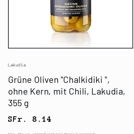
Medien
1
in
Modal
Lakudia
öffnen
Grüne Oliven "Chalkidiki ",
ohne Kern, mit Chili, Lakudia,
355 g
Normaler
SFr. 8.14
Preis