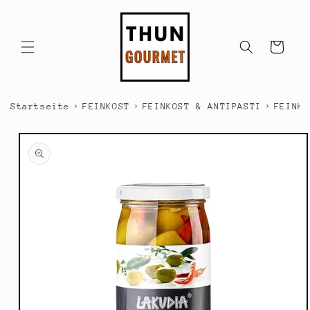
Direkt
zum
Inhalt
Warenkorb
›
›
›
Startseite
FEINKOST
FEINKOST & ANTIPASTI
FEINKO
duktinformationen
ingen