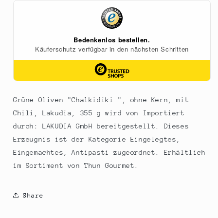
Kern,
Kern,
mit
mit
Chili,
Chili,
Lakudia,
Lakudia,
355
355
g
g
Grüne Oliven "Chalkidiki ", ohne Kern, mit
Chili, Lakudia, 355 g wird von Importiert
durch: LAKUDIA GmbH bereitgestellt. Dieses
Erzeugnis ist der Kategorie Eingelegtes,
Eingemachtes, Antipasti zugeordnet. Erhältlich
im Sortiment von Thun Gourmet.
Share